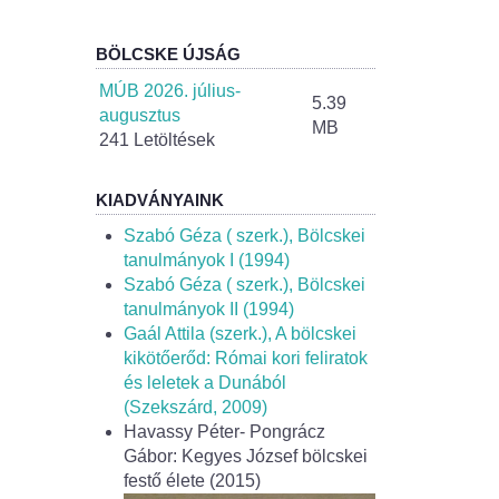
BÖLCSKE ÚJSÁG
MÚB 2026. július-
5.39
augusztus
MB
241 Letöltések
KIADVÁNYAINK
Szabó Géza ( szerk.), Bölcskei
tanulmányok I (1994)
Szabó Géza ( szerk.), Bölcskei
tanulmányok II (1994)
Gaál Attila (szerk.), A bölcskei
kikötőerőd: Római kori feliratok
és leletek a Dunából
(Szekszárd, 2009)
Havassy Péter- Pongrácz
Gábor: Kegyes József bölcskei
festő élete (2015)