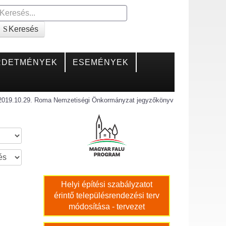
Keresés
Keresés
RDETMÉNYEK
ESEMÉNYEK
2019.10.29. Roma Nemzetiségi Önkormányzat jegyzőkönyv
Helyi építési szabályzatot
érintő településrendezési terv
módosítása - tervezet