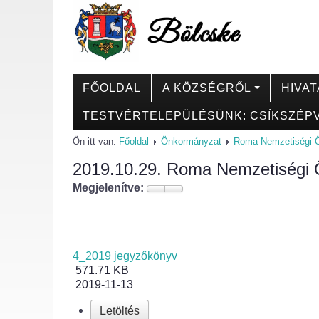
FŐOLDAL
A KÖZSÉGRŐL
HIVAT
TESTVÉRTELEPÜLÉSÜNK: CSÍKSZÉPV
Ön itt van:
Főoldal
Önkormányzat
Roma Nemzetiségi 
2019.10.29. Roma Nemzetiségi 
Megjelenítve:
4_2019 jegyzőkönyv
571.71 KB
2019-11-13
Letöltés