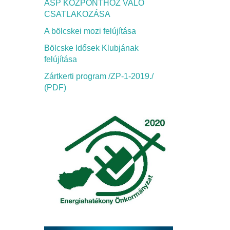
ASP KÖZPONTHOZ VALÓ
CSATLAKOZÁSA
A bölcskei mozi felújítása
Bölcske Idősek Klubjának
felújítása
Zártkerti program /ZP-1-2019./
(PDF)