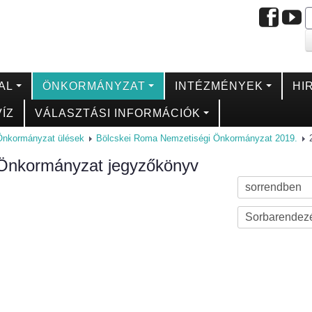
AL
ÖNKORMÁNYZAT
INTÉZMÉNYEK
HI
ÍZ
VÁLASZTÁSI INFORMÁCIÓK
Önkormányzat ülések
Bölcskei Roma Nemzetiségi Önkormányzat 2019.
Önkormányzat jegyzőkönyv