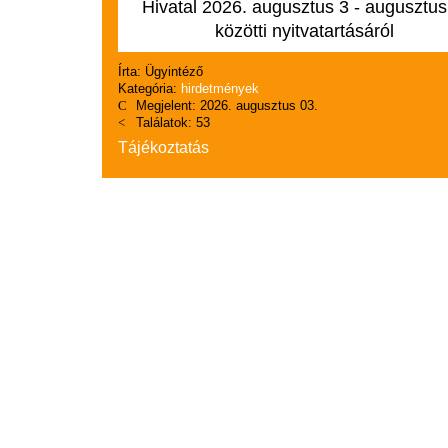
Hivatal 2026. augusztus 3 - augusztus
közötti nyitvatartásáról
Írta:
Ügyintéző
Kategória:
hirdetmények
Megjelent: 2026. augusztus 03.
Találatok: 53
Tájékoztatás