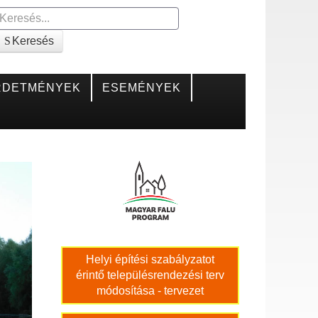
Keresés
Keresés
RDETMÉNYEK
ESEMÉNYEK
Helyi építési szabályzatot
érintő településrendezési terv
módosítása - tervezet