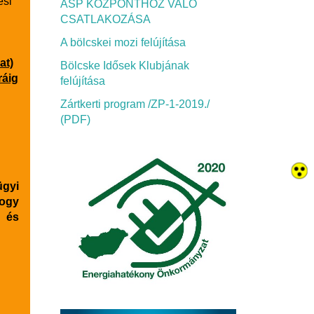
ési
ASP KÖZPONTHOZ VALÓ
CSATLAKOZÁSA
A bölcskei mozi felújítása
at)
Bölcske Idősek Klubjának
ráig
felújítása
Zártkerti program /ZP-1-2019./
(PDF)
gyi
hogy
 és