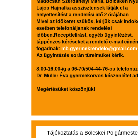
Madocsán Szerdahelyi Mária, Bölcskén Nyu
Lajos Hajnalka asszisztensek látják el a
helyettesítést a rendelési idő 2 órájában.
Mivel az időkeret szűkös, kérjük csak indok
esetben telefonáljanak rendelési
időben.Receptfelírást, egyéb ügyintézést,
táppénzes kéréseket a rendelő e-mail címé
fogadnak:
mb.gyermekrendelo@gmail.com
Az ügyintézés során türelmüket kérik.
8:00-16:00-ig a 06-70/504-44-76-os telefon
Dr. Müller Éva gyermekorvos készenlétet ad
Megértésüket köszönjük!
Tájékoztatás a Bölcskei Polgármeste