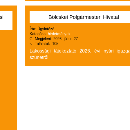
si
Bölcskei Polgármesteri Hivatal
Írta:
Ügyintéző
Kategória:
hirdetmények
Megjelent: 2026. július 27.
Találatok: 105
Lakossági tájékoztató 2026. évi nyári igazga
szünetről