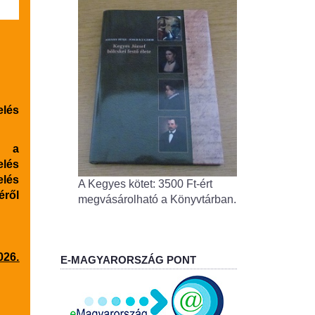
elés
t a
lés
elés
A Kegyes kötet: 3500 Ft-ért
éről
megvásárolható a Könyvtárban.
26.
E-MAGYARORSZÁG PONT