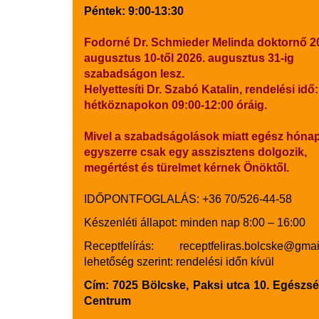
Péntek: 9:00-13:30
Fodorné Dr. Schmieder Melinda doktornő 2
augusztus 10-től 2026. augusztus 31-ig
szabadságon lesz.
Helyettesíti Dr. Szabó Katalin, rendelési idő:
hétköznapokon 09:00-12:00 óráig.
Mivel a szabadságolások miatt egész hóna
egyszerre csak egy asszisztens dolgozik,
megértést és türelmet kérnek Önöktől.
IDŐPONTFOGLALÁS: +36 70/526-44-58
Készenléti állapot: minden nap 8:00 – 16:00
Receptfelírás: receptfeliras.bolcske@gmai
lehetőség szerint: rendelési időn kívül
Cím:
7025 Bölcske, Paksi utca 10. Egészs
Centrum