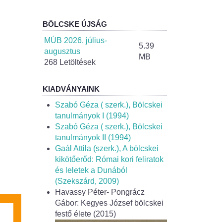
BÖLCSKE ÚJSÁG
MÚB 2026. július-
5.39
augusztus
MB
268 Letöltések
KIADVÁNYAINK
Szabó Géza ( szerk.), Bölcskei
tanulmányok I (1994)
Szabó Géza ( szerk.), Bölcskei
tanulmányok II (1994)
Gaál Attila (szerk.), A bölcskei
kikötőerőd: Római kori feliratok
és leletek a Dunából
(Szekszárd, 2009)
Havassy Péter- Pongrácz
Gábor: Kegyes József bölcskei
festő élete (2015)