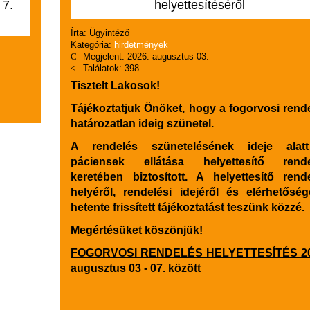
 7.
helyettesítéséről
Írta:
Ügyintéző
Kategória:
hirdetmények
Megjelent: 2026. augusztus 03.
Találatok: 398
Tisztelt Lakosok!
Tájékoztatjuk Önöket, hogy a fogorvosi rend
határozatlan ideig szünetel.
A rendelés szünetelésének ideje alat
páciensek ellátása helyettesítő rende
keretében biztosított. A helyettesítő rend
helyéről, rendelési idejéről és elérhetőség
hetente frissített tájékoztatást teszünk közzé.
Megértésüket köszönjük!
FOGORVOSI RENDELÉS HELYETTESÍTÉS 20
augusztus 03 - 07. között