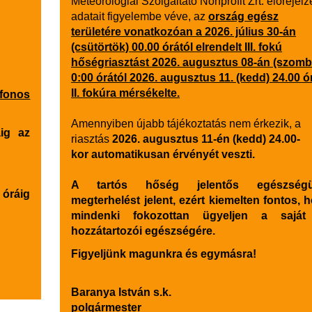
Meteorológiai Szolgáltató Nonprofit Zrt. előrejelz
adatait figyelembe véve, az
ország egész
területére vonatkozóan
a 2026. július 30-án
docsa
(csütörtök) 00.00 órától elrendelt III. fokú
hőségriasztást 2026. augusztus 08-án (szomb
0:00 órától 2026. augusztus 11. (kedd) 24.00 ó
II. fokúra mérsékelte.
efonos
Amennyiben újabb tájékoztatás nem érkezik, a
áig az
riasztás
2026. augusztus 11-én (kedd) 24.00-
kor
automatikusan érvényét veszti.
A tartós hőség jelentős egészségü
 óráig
megterhelést jelent, ezért kiemelten fontos, 
mindenki fokozottan ügyeljen a saját
hozzátartozói egészségére.
Figyeljünk magunkra és egymásra!
Baranya István s.k.
polgármester