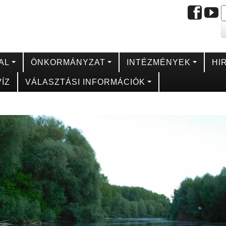
AL
ÖNKORMÁNYZAT
INTÉZMÉNYEK
HI
ÍZ
VÁLASZTÁSI INFORMÁCIÓK