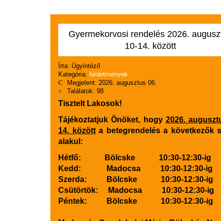
Gyermekorvosi rendelés 2026. augusz
10-14. között
Írta:
Ügyintéző
Kategória:
hirdetmények
Megjelent: 2026. augusztus 06.
Találatok: 98
Tisztelt Lakosok!
Tájékoztatjuk Önöket, hogy
2026. auguszt
14. között
a betegrendelés a következők s
alakul:
Hétfő: Bölcske 10:30-12:30-ig
Kedd: Madocsa 10:30-12:30-ig
Szerda: Bölcske 10:30-12:30-ig
Csütörtök: Madocsa 10:30-12:30-ig
Péntek: Bölcske 10:30-12:30-ig