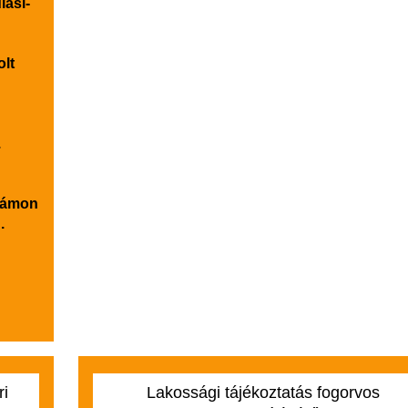
lasi-
olt
n
.
számon
.
ri
Lakossági tájékoztatás fogorvos