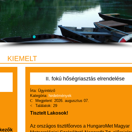
KIEMELT
II. fokú hőségriasztás elrendelése
Írta:
Ügyintéző
Kategória:
hirdetmények
Megjelent: 2026. augusztus 07.
Találatok: 29
Tisztelt Lakosok!
Az
országos tisztifőorvos a
HungaroMet Magyar
kezők