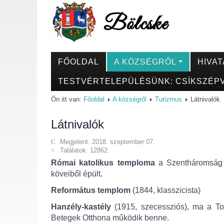
FŐOLDAL
A KÖZSÉGRŐL
HIVAT
TESTVÉRTELEPÜLÉSÜNK: CSÍKSZÉPV
Ön itt van:
Főoldal
A községről
Turizmus
Látnivalók
Látnivalók
Megjelent: 2018. szeptember 07.
Találatok: 12862
Római katolikus temploma
a Szentháromság t
köveiből épült.
Református templom
(1844, klasszicista)
Hanzély-kastély
(1915, szecessziós), ma a Tol
Betegek Otthona működik benne.