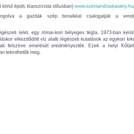
körül épült, klasszicista stílusban)
www.szentandraskastely.hu
angolva a gazdák szép boraikkal csalogatják a vendé
gészeti lelet, egy római-kori bélyeges tégla, 1973-ban kerül
áskor elkezdődött víz alatti régészeti kutatások az egykori kik
nak felszínre emelését eredményezték. Ezek a helyi Kőtá
n tekinthetők meg.