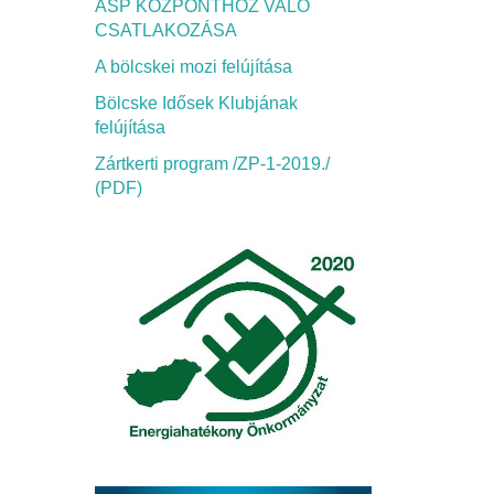
ASP KÖZPONTHOZ VALÓ
CSATLAKOZÁSA
A bölcskei mozi felújítása
Bölcske Idősek Klubjának
felújítása
Zártkerti program /ZP-1-2019./
(PDF)