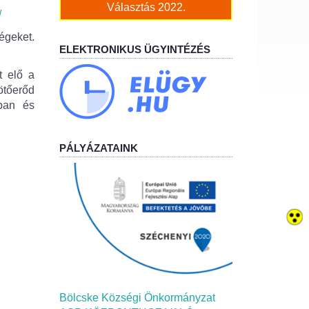
Választás 2022.
/
geket.
ELEKTRONIKUS ÜGYINTÉZÉS
t elő a
ötőerőd
rban és
PÁLYÁZATAINK
Bölcske Községi Önkormányzat