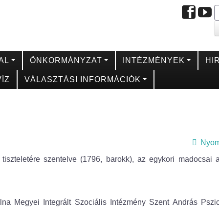
AL
ÖNKORMÁNYZAT
INTÉZMÉNYEK
HI
ÍZ
VÁLASZTÁSI INFORMÁCIÓK
Nyom
iszteletére szentelve (1796, barokk), az egykori madocsai 
na Megyei Integrált Szociális Intézmény Szent András Pszich