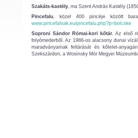
Szakáts-kastély
, ma Szent András Kastély (1850 
Pincefalu
, közel 400 pincéje között bar
www.pincefalvak.eu/pincefalu.php?p=bolcske
Soproni Sándor Római-kori kőtár.
Az első ré
folyómederből. Az 1986-os alacsony dunai vízáll
maradványainak feltárását és kőlelet-anyagá
Szekszárdon, a Wosinsky Mór Megyei Múzeumba