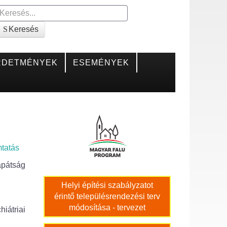
Keresés
Keresés
RDETMÉNYEK
ESEMÉNYEK
tatás
apátság
Helyi építési szabályzatot
érintő településrendezési terv
módosítása - tervezet
iátriai