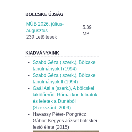
BÖLCSKE ÚJSÁG
MÚB 2026. július-
5.39
augusztus
MB
239 Letöltések
KIADVÁNYAINK
Szabó Géza ( szerk.), Bölcskei
tanulmányok I (1994)
Szabó Géza ( szerk.), Bölcskei
tanulmányok II (1994)
Gaál Attila (szerk.), A bölcskei
kikötőerőd: Római kori feliratok
és leletek a Dunából
(Szekszárd, 2009)
Havassy Péter- Pongrácz
Gábor: Kegyes József bölcskei
festő élete (2015)