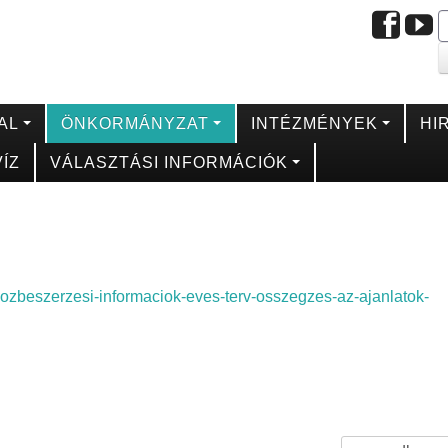
AL
ÖNKORMÁNYZAT
INTÉZMÉNYEK
HI
ÍZ
VÁLASZTÁSI INFORMÁCIÓK
-kozbeszerzesi-informaciok-eves-terv-osszegzes-az-ajanlatok-