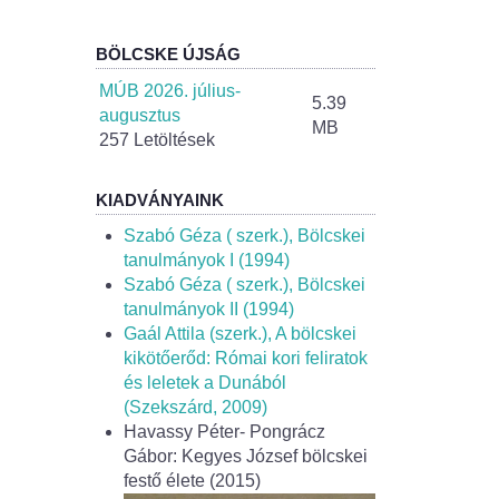
BÖLCSKE ÚJSÁG
MÚB 2026. július-
5.39
augusztus
MB
257 Letöltések
KIADVÁNYAINK
Szabó Géza ( szerk.), Bölcskei
tanulmányok I (1994)
Szabó Géza ( szerk.), Bölcskei
tanulmányok II (1994)
Gaál Attila (szerk.), A bölcskei
kikötőerőd: Római kori feliratok
és leletek a Dunából
(Szekszárd, 2009)
Havassy Péter- Pongrácz
Gábor: Kegyes József bölcskei
festő élete (2015)