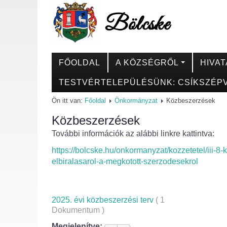
FŐOLDAL
A KÖZSÉGRŐL
HIVAT
TESTVÉRTELEPÜLÉSÜNK: CSÍKSZÉPV
Ön itt van:
Főoldal
Önkormányzat
Közbeszerzések
Közbeszerzések
További információk az alábbi linkre kattintva:
https://bolcske.hu/onkormanyzat/kozzetetel/iii-8
elbiralasarol-a-megkotott-szerzodesekrol
2025. évi közbeszerzési terv
( 1
Dokumentum )
Megjelenítve: