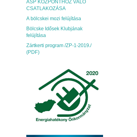
ASP KÖZPONTHOZ VALÓ
CSATLAKOZÁSA
A bölcskei mozi felújítása
Bölcske Idősek Klubjának
felújítása
Zártkerti program /ZP-1-2019./
(PDF)