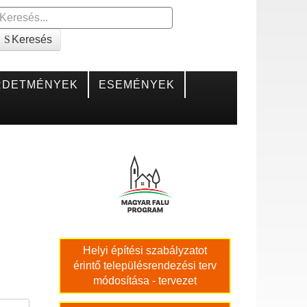
Keresés
Keresés
RDETMÉNYEK
ESEMÉNYEK
Helyi építési szabályzatot
érintő településrendezési terv
módosítása - tervezet