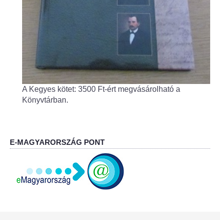
Fogorvos
Védőnői szolgálat
Központi orvosi ügyelet
Alapszolgáltatási Központ
A Kegyes kötet: 3500 Ft-ért megvásárolható a
Könyvtárban.
Kultúra
IKSZT - Integrált Közösségi és Szolgáltató Tér
E-MAGYARORSZÁG PONT
Rendezvényház
Könyvtár
Rákóczi Mozi