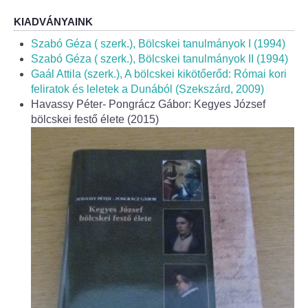
Helyi Esélyegyenlőség Program
KIADVÁNYAINK
Alapítványok
Szabó Géza ( szerk.), Bölcskei tanulmányok I (1994)
Szabó Géza ( szerk.), Bölcskei tanulmányok II (1994)
Helyi Építési Szabályzat
Gaál Attila (szerk.), A bölcskei kikötőerőd: Római kori
feliratok és leletek a Dunából (Szekszárd, 2009)
Havassy Péter- Pongrácz Gábor: Kegyes József
INTÉZMÉNYEK
bölcskei festő élete (2015)
Bölcskei Mesevár Óvoda és Bölcsőde
Óvodakert
Egészségügy
Háziorvos
Gyermekorvos