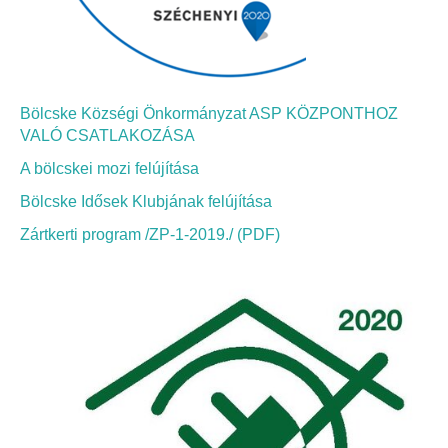
Bölcskei Néptánc Egyesület
Bölcskei Polgárőrség
Bölcske Községi Önkormányzat ASP KÖZPONTHOZ
VALÓ CSATLAKOZÁSA
Bölcskei Klímakör
A bölcskei mozi felújítása
HIVATAL
Bölcske Idősek Klubjának felújítása
Zártkerti program /ZP-1-2019./ (PDF)
Szervezeti felépítés
Dokumentumok
Nyomtatványok
Szabályzatok