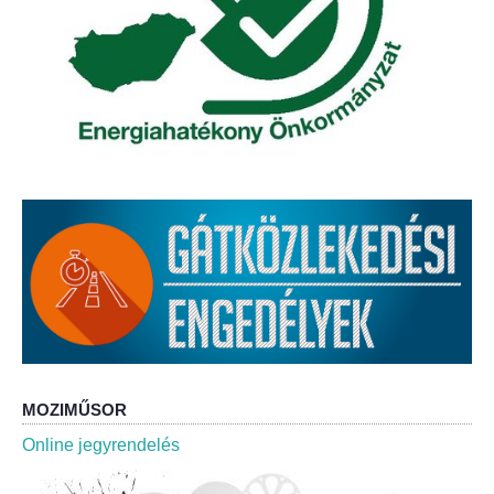
Elérhetőség
ÖNKORMÁNYZAT
Képviselő-testület
Képviselő-testületi ülések
Bizottságok
Bizottsági ülések
A helyi választási bizottság
A helyi választási bizottság határozatai
MOZIMŰSOR
Roma Nemzetiségi Önkormányzat
Online jegyrendelés