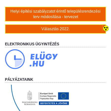
Bölcskei női kar
Helyi építési szabályzatot érintő településrendezési
terv módosítása - tervezet
Bölcskei Rákóczi Horgász Egyesület
Választás 2022.
Bölcskei Sportegyesület
ELEKTRONIKUS ÜGYINTÉZÉS
Bölcskei Sólymok Íjász Baráti Kör
Amatőr Színjátszó Társulat Egyesület
Múló Évek Nyugdíjas Klub
PÁLYÁZATAINK
Katolikus Egyház
Bölcskei Borbarát Egyesültet Klub
Bölcskei Önkéntes Tűzoltó Egyesület