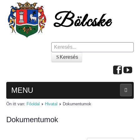
Keresés
Keresés
MENU
Ön itt van:
Főoldal
Hivatal
Dokumentumok
FŐOLDAL
Dokumentumok
A KÖZSÉGRŐL
Polgármesteri köszöntő