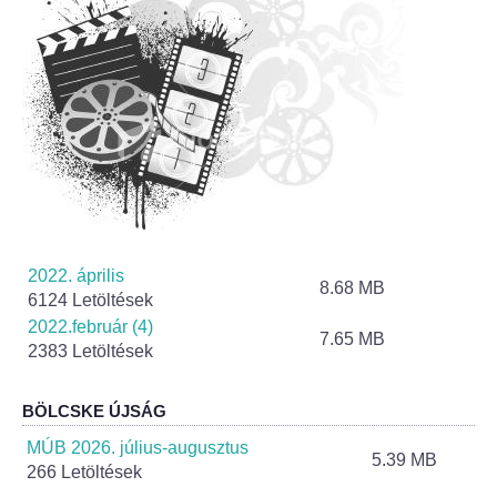
Roma Nemzetiségi Önkormányzat ülések
Rendeletek
Polgármesteri normatív határozatok
Önkormányzati támogatások
Szabályzatok
2022. április
Pályázatok
8.68 MB
6124 Letöltések
2022.február (4)
Közbeszerzések
7.65 MB
2383 Letöltések
Szerződések
BÖLCSKE ÚJSÁG
Közadat
MÚB 2026. július-augusztus
5.39 MB
266 Letöltések