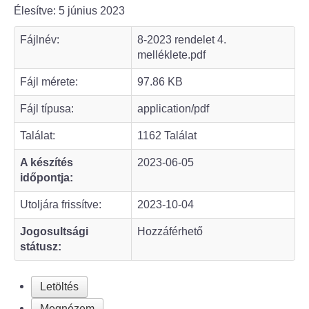
Élesítve: 5 június 2023
Bölcske település
Fájlnév:
8-2023 rendelet 4.
melléklete.pdf
Bölcske történelme
Fájl mérete:
97.86 KB
Mi újság Bölcskén?
Fájl típusa:
application/pdf
Értéktár bizottság
Találat:
1162 Találat
A készítés
2023-06-05
Turizmus
időpontja:
Látnivalók
Utoljára frissítve:
2023-10-04
Jogosultsági
Hozzáférhető
Szállások
státusz:
Egyházak, civilek
Letöltés
Református Egyház
Megnézem