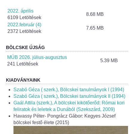
Helyi Esélyegyenlőség Program
2022. április
8.68 MB
Alapítványok
6109 Letöltések
2022.február (4)
7.65 MB
Helyi Építési Szabályzat
2372 Letöltések
INTÉZMÉNYEK
BÖLCSKE ÚJSÁG
MÚB 2026. július-augusztus
5.39 MB
Bölcskei Mesevár Óvoda és Bölcsőde
241 Letöltések
Óvodakert
KIADVÁNYAINK
Szabó Géza ( szerk.), Bölcskei tanulmányok I (1994)
Egészségügy
Szabó Géza ( szerk.), Bölcskei tanulmányok II (1994)
Gaál Attila (szerk.), A bölcskei kikötőerőd: Római kori
Háziorvos
feliratok és leletek a Dunából (Szekszárd, 2009)
Havassy Péter- Pongrácz Gábor: Kegyes József
Gyermekorvos
bölcskei festő élete (2015)