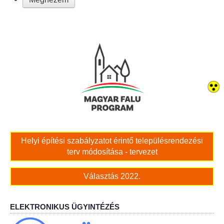
Bölcskei női kar
Bölcskei Rákóczi Horgász Egyesület
Bölcskei Sportegyesület
Bölcskei Sólymok Íjász Baráti Kör
Amatőr Színjátszó Társulat Egyesület
Helyi építési szabályzatot érintő településrendezési
Múló Évek Nyugdíjas Klub
terv módosítása - tervezet
Katolikus Egyház
Választás 2022.
Bölcskei Borbarát Egyesültet Klub
ELEKTRONIKUS ÜGYINTÉZÉS
Bölcskei Önkéntes Tűzoltó Egyesület