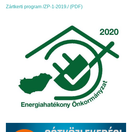
Elérhetőség
Zártkerti program /ZP-1-2019./ (PDF)
ÖNKORMÁNYZAT
Képviselő-testület
Képviselő-testületi ülések
Bizottságok
Bizottsági ülések
A helyi választási bizottság
A helyi választási bizottság határozatai
Roma Nemzetiségi Önkormányzat