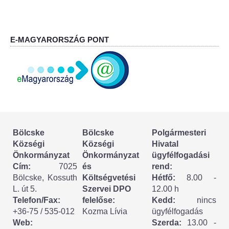
Körzeti megbízott
HIRDETMÉNYEK
E-MAGYARORSZÁG PONT
ESEMÉNYEK
TESTVÉRTELEPÜLÉSÜNK:
CSÍKSZÉPVÍZ
VÁLASZTÁSI INFORMÁCIÓK
Bölcske
Bölcske
Polgármesteri
Községi
Községi
Hivatal
Választási szervek
Önkormányzat
Önkormányzat
ügyfélfogadási
Cím:
7025
és
rend:
Választási ügyintézés
Bölcske, Kossuth
Költségvetési
Hétfő:
8.00 -
L. út 5.
Szervei DPO
12.00 h
2024. évi általános választások
Telefon/Fax:
felelőse:
Kedd:
nincs
+36-75 / 535-012
Kozma Lívia
ügyfélfogadás
Web:
Szerda:
13.00 -
Választópolgároknak