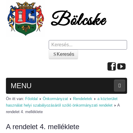
Keresés
Keresés
MENU
Ön itt van:
Főoldal
Önkormányzat
Rendeletek
a közterület
FŐOLDAL
használat helyi szabályozásáról szóló önkormányzati rendelet
A
rendelet 4. melléklete
A KÖZSÉGRŐL
A rendelet 4. melléklete
Polgármesteri köszöntő