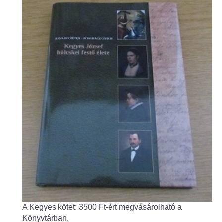
Fogorvos
Védőnői szolgálat
Központi orvosi ügyelet
Alapszolgáltatási Központ
Kultúra
IKSZT - Integrált Közösségi és Szolgáltató Tér
Rendezvényház
Könyvtár
Rákóczi Mozi
A Kegyes kötet: 3500 Ft-ért megvásárolható a
Könyvtárban.