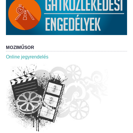
Roma Nemzetiségi Önkormányzat ülések
Rendeletek
Polgármesteri normatív határozatok
Önkormányzati támogatások
MOZIMŰSOR
Online jegyrendelés
Szabályzatok
Pályázatok
Közbeszerzések
Szerződések
Közadat