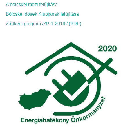
Elérhetőség
A bölcskei mozi felújítása
Bölcske Idősek Klubjának felújítása
ÖNKORMÁNYZAT
Zártkerti program /ZP-1-2019./ (PDF)
Képviselő-testület
Képviselő-testületi ülések
Bizottságok
Bizottsági ülések
A helyi választási bizottság
A helyi választási bizottság határozatai
Roma Nemzetiségi Önkormányzat