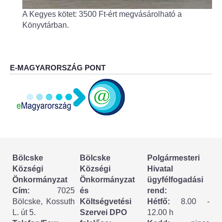
Körzeti megbízott
A Kegyes kötet: 3500 Ft-ért megvásárolható a
Könyvtárban.
HIRDETMÉNYEK
ESEMÉNYEK
E-MAGYARORSZÁG PONT
TESTVÉRTELEPÜLÉSÜNK:
CSÍKSZÉPVÍZ
VÁLASZTÁSI INFORMÁCIÓK
Választási szervek
Bölcske
Bölcske
Polgármesteri
Választási ügyintézés
Községi
Községi
Hivatal
Önkormányzat
Önkormányzat
ügyfélfogadási
Cím:
7025
és
rend:
2024. évi általános választások
Bölcske, Kossuth
Költségvetési
Hétfő:
8.00 -
L. út 5.
Szervei DPO
12.00 h
Választópolgároknak