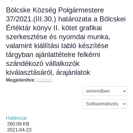
Bölcske Község Polgármestere
Bölcske település
37/2021.(III.30.) határozata a Bölcskei
Értéktár könyv II. kötet grafikai
Bölcske történelme
szerkesztése és nyomdai munka,
Mi újság Bölcskén?
valamint kiállítási tabló készítése
tárgyban ajánlattételre felkérni
Értéktár bizottság
szándékozó vállalkozók
kiválasztásáról, árajánlatok
Turizmus
Megjelenítve:
Látnivalók
Szállások
Egyházak, civilek
Határozat
260.09 KB
2021-04-23
Református Egyház