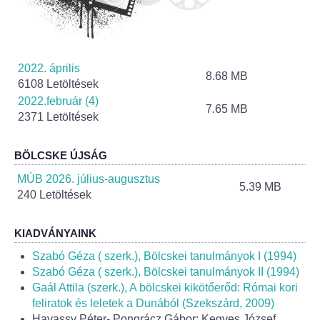
Helyi Esélyegyenlőség Program
Alapítványok
2022. április
Helyi Építési Szabályzat
8.68 MB
6108 Letöltések
2022.február (4)
7.65 MB
INTÉZMÉNYEK
2371 Letöltések
Bölcskei Mesevár Óvoda és Bölcsőde
BÖLCSKE ÚJSÁG
MÚB 2026. július-augusztus
Óvodakert
5.39 MB
240 Letöltések
Egészségügy
KIADVÁNYAINK
Háziorvos
Szabó Géza ( szerk.), Bölcskei tanulmányok I (1994)
Szabó Géza ( szerk.), Bölcskei tanulmányok II (1994)
Gaál Attila (szerk.), A bölcskei kikötőerőd: Római kori
Gyermekorvos
feliratok és leletek a Dunából (Szekszárd, 2009)
Havassy Péter- Pongrácz Gábor: Kegyes József