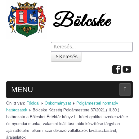
Keresés
Keresés
MENU
Ön itt van:
Főoldal
Önkormányzat
Polgármesteri normatív
FŐOLDAL
határozatok
Bölcske Község Polgármestere 37/2021.(III.30.)
határozata a Bölcskei Értéktár könyv II. kötet grafikai szerkesztése
A KÖZSÉGRŐL
és nyomdai munka, valamint kiállítási tabló készítése tárgyban
ajánlattételre felkérni szándékozó vállalkozók kiválasztásáról,
Polgármesteri köszöntő
árajánlatok