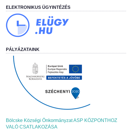
ELEKTRONIKUS ÜGYINTÉZÉS
Bölcskei Néptánc Egyesület
Bölcskei Polgárőrség
Bölcskei Klímakör
PÁLYÁZATAINK
HIVATAL
Szervezeti felépítés
Dokumentumok
Nyomtatványok
Szabályzatok
Bölcske Községi Önkormányzat ASP KÖZPONTHOZ
VALÓ CSATLAKOZÁSA