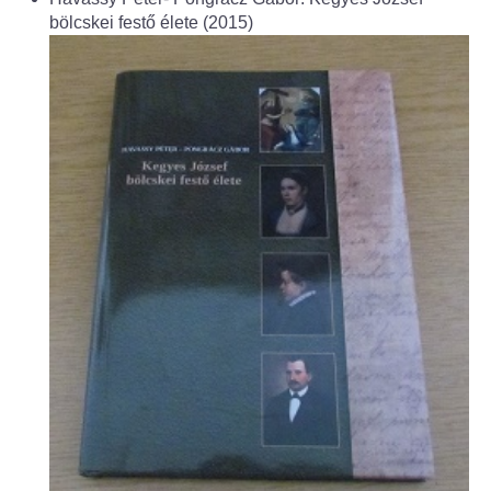
Fogorvos
bölcskei festő élete (2015)
Védőnői szolgálat
Központi orvosi ügyelet
Alapszolgáltatási Központ
Kultúra
IKSZT - Integrált Közösségi és Szolgáltató Tér
Rendezvényház
Könyvtár
Rákóczi Mozi