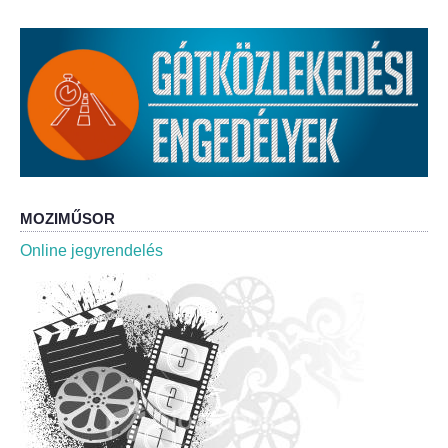
Roma Nemzetiségi Önkormányzat ülések
Rendeletek
Polgármesteri normatív határozatok
Önkormányzati támogatások
Szabályzatok
MOZIMŰSOR
Online jegyrendelés
Pályázatok
Közbeszerzések
Szerződések
Közadat