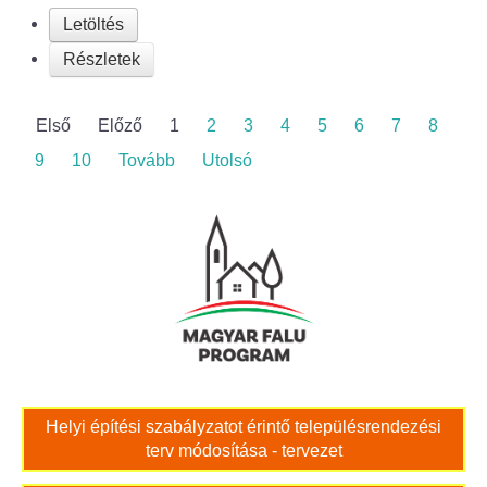
Letöltés
Részletek
Első
Előző
1
2
3
4
5
6
7
8
9
10
Tovább
Utolsó
Helyi építési szabályzatot érintő településrendezési
terv módosítása - tervezet