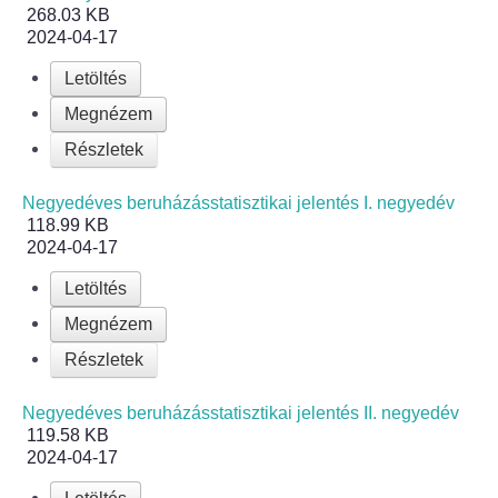
268.03 KB
2024-04-17
Jelölteknek
Letöltés
Korábbi választások
Megnézem
Részletek
Az országgyűlési képviselők 2026. április 12-i ált
Negyedéves beruházásstatisztikai jelentés I. negyedév
118.99 KB
2024-04-17
Letöltés
Megnézem
Részletek
Negyedéves beruházásstatisztikai jelentés II. negyedév
119.58 KB
2024-04-17