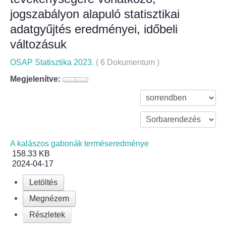
jogszabályon alapuló statisztikai
Bölcske település
adatgyűjtés eredményei, időbeli
változásuk
Bölcske történelme
OSAP Statisztika 2023.
( 6 Dokumentum )
Mi újság Bölcskén?
Megjelenítve:
Értéktár bizottság
Turizmus
A kalászos gabonák terméseredménye
Látnivalók
158.33 KB
2024-04-17
Szállások
Letöltés
Egyházak, civilek
Megnézem
Részletek
Református Egyház