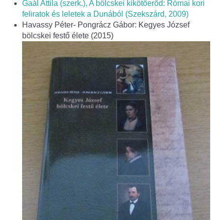
Gaál Attila (szerk.), A bölcskei kikötőerőd: Római kori
feliratok és leletek a Dunából (Szekszárd, 2009)
Havassy Péter- Pongrácz Gábor: Kegyes József
bölcskei festő élete (2015)