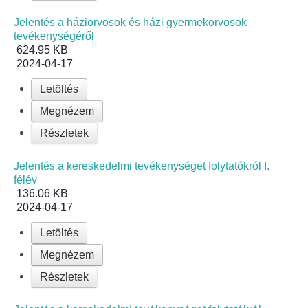
Roma Nemzetiségi Önkormányzat ülések
Jelentés a háziorvosok és házi gyermekorvosok
Rendeletek
tevékenységéről
624.95 KB
2024-04-17
Polgármesteri normatív határozatok
Letöltés
Önkormányzati támogatások
Megnézem
Részletek
Szabályzatok
Jelentés a kereskedelmi tevékenységet folytatókról I.
Pályázatok
félév
136.06 KB
2024-04-17
Közbeszerzések
Letöltés
Szerződések
Megnézem
Közadat
Részletek