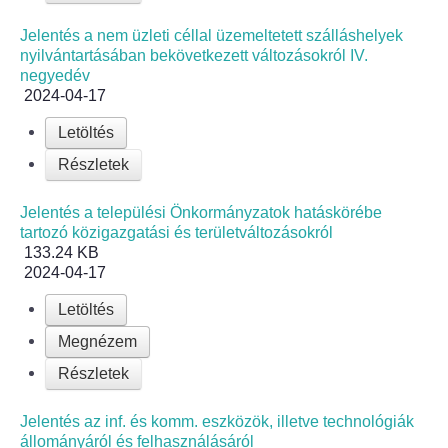
Körzeti megbízott
Jelentés a nem üzleti céllal üzemeltetett szálláshelyek
nyilvántartásában bekövetkezett változásokról IV.
HIRDETMÉNYEK
negyedév
2024-04-17
ESEMÉNYEK
Letöltés
TESTVÉRTELEPÜLÉSÜNK:
Részletek
CSÍKSZÉPVÍZ
Jelentés a települési Önkormányzatok hatáskörébe
tartozó közigazgatási és területváltozásokról
VÁLASZTÁSI INFORMÁCIÓK
133.24 KB
2024-04-17
Választási szervek
Letöltés
Választási ügyintézés
Megnézem
Részletek
2024. évi általános választások
Jelentés az inf. és komm. eszközök, illetve technológiák
Választópolgároknak
állományáról és felhasználásáról