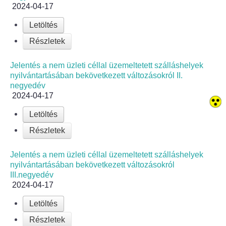
Fogorvos
2024-04-17
Letöltés
Védőnői szolgálat
Részletek
Központi orvosi ügyelet
Jelentés a nem üzleti céllal üzemeltetett szálláshelyek
nyilvántartásában bekövetkezett változásokról II.
Alapszolgáltatási Központ
negyedév
2024-04-17
Kultúra
Letöltés
IKSZT - Integrált Közösségi és Szolgáltató Tér
Részletek
Jelentés a nem üzleti céllal üzemeltetett szálláshelyek
Rendezvényház
nyilvántartásában bekövetkezett változásokról
III.negyedév
Könyvtár
2024-04-17
Letöltés
Rákóczi Mozi
Részletek