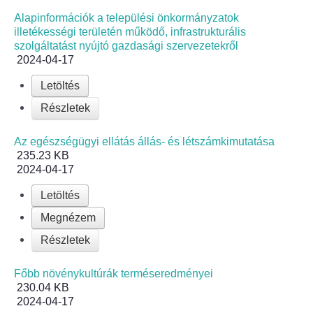
Alapinformációk a települési önkormányzatok
Bölcskei női kar
illetékességi területén működő, infrastrukturális
szolgáltatást nyújtó gazdasági szervezetekről
2024-04-17
Bölcskei Rákóczi Horgász Egyesület
Letöltés
Bölcskei Sportegyesület
Részletek
Bölcskei Sólymok Íjász Baráti Kör
Az egészségügyi ellátás állás- és létszámkimutatása
235.23 KB
2024-04-17
Amatőr Színjátszó Társulat Egyesület
Letöltés
Múló Évek Nyugdíjas Klub
Megnézem
Részletek
Katolikus Egyház
Főbb növénykultúrák terméseredményei
Bölcskei Borbarát Egyesültet Klub
230.04 KB
2024-04-17
Bölcskei Önkéntes Tűzoltó Egyesület