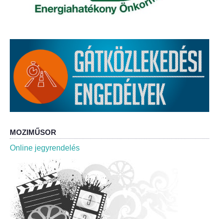
MOZIMŰSOR
Online jegyrendelés