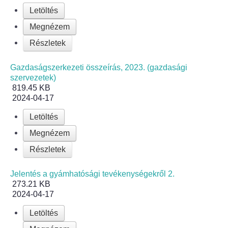
Letöltés
Bölcskei Néptánc Egyesület
Megnézem
Részletek
Bölcskei Polgárőrség
Gazdaságszerkezeti összeírás, 2023. (gazdasági
Bölcskei Klímakör
szervezetek)
819.45 KB
2024-04-17
HIVATAL
Letöltés
Szervezeti felépítés
Megnézem
Részletek
Dokumentumok
Jelentés a gyámhatósági tevékenységekről 2.
Nyomtatványok
273.21 KB
2024-04-17
Szabályzatok
Letöltés