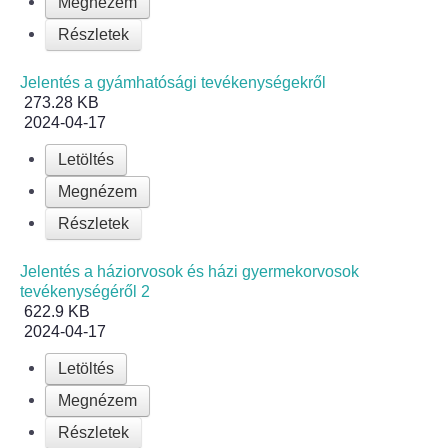
Elérhetőség
Megnézem
Részletek
ÖNKORMÁNYZAT
Jelentés a gyámhatósági tevékenységekről
Képviselő-testület
273.28 KB
2024-04-17
Képviselő-testületi ülések
Letöltés
Megnézem
Bizottságok
Részletek
Bizottsági ülések
Jelentés a háziorvosok és házi gyermekorvosok
tevékenységéről 2
A helyi választási bizottság
622.9 KB
2024-04-17
A helyi választási bizottság határozatai
Letöltés
Roma Nemzetiségi Önkormányzat
Megnézem
Részletek