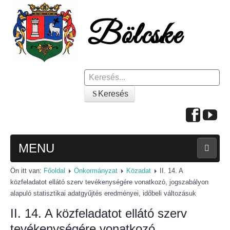
Keresés
Keresés
MENU
Ön itt van:
Főoldal
Önkormányzat
Közadat
II. 14. A
FŐOLDAL
közfeladatot ellátó szerv tevékenységére vonatkozó, jogszabályon
alapuló statisztikai adatgyűjtés eredményei, időbeli változásuk
A KÖZSÉGRŐL
II. 14. A közfeladatot ellátó szerv
Polgármesteri köszöntő
tevékenységére vonatkozó,