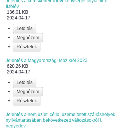
Jelentés a kereskedelmi tevékenységet folytatókról
Helyi Esélyegyenlőség Program
II.félév
136.01 KB
Alapítványok
2024-04-17
Letöltés
Helyi Építési Szabályzat
Megnézem
INTÉZMÉNYEK
Részletek
Bölcskei Mesevár Óvoda és Bölcsőde
Jelentés a Magyarországi Mozikról 2023
620.26 KB
2024-04-17
Óvodakert
Letöltés
Egészségügy
Megnézem
Részletek
Háziorvos
Jelentés a nem üzleti céllal üzemeltetett szálláshelyek
Gyermekorvos
nyilvántartásában bekövetkezett változásokról I.
negyedév