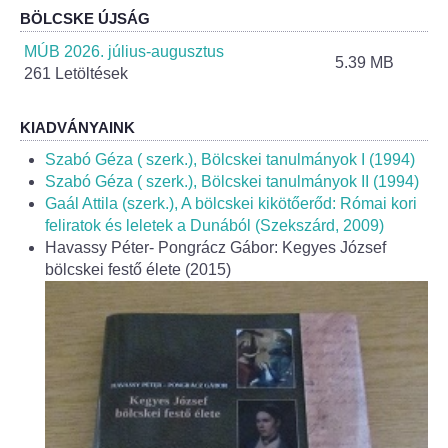
Roma Nemzetiségi Önkormányzat ülések
BÖLCSKE ÚJSÁG
MÚB 2026. július-augusztus
Rendeletek
5.39 MB
261 Letöltések
Polgármesteri normatív határozatok
KIADVÁNYAINK
Önkormányzati támogatások
Szabó Géza ( szerk.), Bölcskei tanulmányok I (1994)
Szabó Géza ( szerk.), Bölcskei tanulmányok II (1994)
Szabályzatok
Gaál Attila (szerk.), A bölcskei kikötőerőd: Római kori
feliratok és leletek a Dunából (Szekszárd, 2009)
Havassy Péter- Pongrácz Gábor: Kegyes József
Pályázatok
bölcskei festő élete (2015)
Közbeszerzések
Szerződések
Közadat