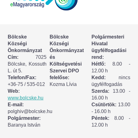
Fogorvos
Védőnői szolgálat
Központi orvosi ügyelet
Bölcske
Bölcske
Polgármesteri
Községi
Községi
Hivatal
Alapszolgáltatási Központ
Önkormányzat
Önkormányzat
ügyfélfogadási
Cím:
7025
és
rend:
Bölcske, Kossuth
Költségvetési
Hétfő:
8.00 -
Kultúra
L. út 5.
Szervei DPO
12.00 h
Telefon/Fax:
felelőse:
Kedd:
nincs
IKSZT - Integrált Közösségi és Szolgáltató Tér
+36-75 / 535-012
Kozma Lívia
ügyfélfogadás
Web:
Szerda:
13.00 -
Rendezvényház
www.bolcske.hu
16.00 h
E-mail:
Csütörtök:
13.00
Könyvtár
polghiv@bolcske.hu
- 16.00 h
Polgármester:
Péntek:
8.00 -
Baranya István
12.00 h
Rákóczi Mozi