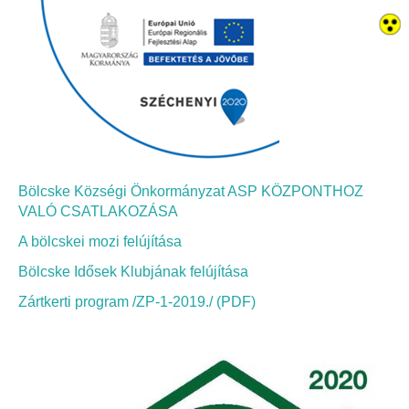
Bölcskei női kar
Bölcskei Rákóczi Horgász Egyesület
Bölcskei Sportegyesület
Bölcskei Sólymok Íjász Baráti Kör
Bölcske Községi Önkormányzat ASP KÖZPONTHOZ
VALÓ CSATLAKOZÁSA
Amatőr Színjátszó Társulat Egyesület
A bölcskei mozi felújítása
Múló Évek Nyugdíjas Klub
Bölcske Idősek Klubjának felújítása
Zártkerti program /ZP-1-2019./ (PDF)
Katolikus Egyház
Bölcskei Borbarát Egyesültet Klub
Bölcskei Önkéntes Tűzoltó Egyesület