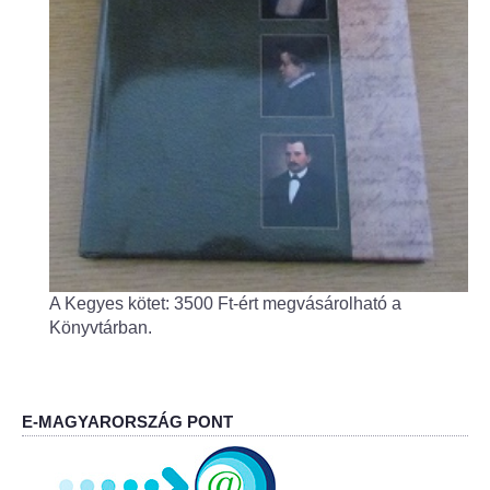
Helyi Esélyegyenlőség Program
Alapítványok
Helyi Építési Szabályzat
INTÉZMÉNYEK
Bölcskei Mesevár Óvoda és Bölcsőde
Óvodakert
A Kegyes kötet: 3500 Ft-ért megvásárolható a
Könyvtárban.
Egészségügy
Háziorvos
E-MAGYARORSZÁG PONT
Gyermekorvos