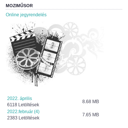
Elérhetőség
MOZIMŰSOR
ÖNKORMÁNYZAT
Online jegyrendelés
Képviselő-testület
Képviselő-testületi ülések
Bizottságok
Bizottsági ülések
A helyi választási bizottság
2022. április
A helyi választási bizottság határozatai
8.68 MB
6118 Letöltések
2022.február (4)
Roma Nemzetiségi Önkormányzat
7.65 MB
2383 Letöltések