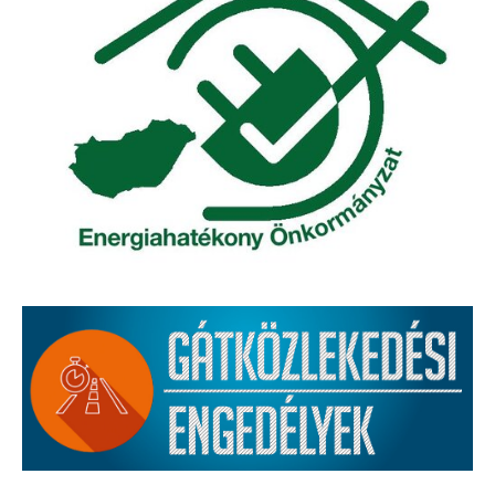
Bölcskei Néptánc Egyesület
Bölcskei Polgárőrség
Bölcskei Klímakör
HIVATAL
Szervezeti felépítés
Dokumentumok
Nyomtatványok
Szabályzatok