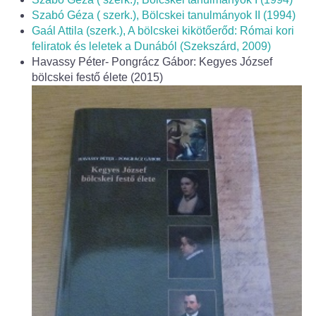
Fogorvos
Szabó Géza ( szerk.), Bölcskei tanulmányok II (1994)
Gaál Attila (szerk.), A bölcskei kikötőerőd: Római kori
Védőnői szolgálat
feliratok és leletek a Dunából (Szekszárd, 2009)
Havassy Péter- Pongrácz Gábor: Kegyes József
Központi orvosi ügyelet
bölcskei festő élete (2015)
Alapszolgáltatási Központ
Kultúra
IKSZT - Integrált Közösségi és Szolgáltató Tér
Rendezvényház
Könyvtár
Rákóczi Mozi