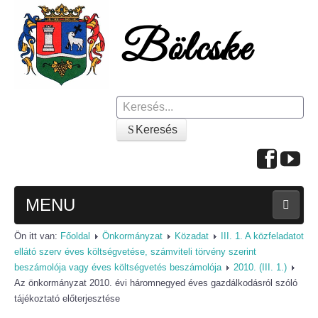
Keresés
Keresés
MENU
Ön itt van:
Főoldal
Önkormányzat
Közadat
III. 1. A közfeladatot
FŐOLDAL
ellátó szerv éves költségvetése, számviteli törvény szerint
beszámolója vagy éves költségvetés beszámolója
2010. (III. 1.)
A KÖZSÉGRŐL
Az önkormányzat 2010. évi háromnegyed éves gazdálkodásról szóló
tájékoztató előterjesztése
Polgármesteri köszöntő