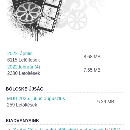
Helyi Esélyegyenlőség Program
Alapítványok
Helyi Építési Szabályzat
INTÉZMÉNYEK
2022. április
8.68 MB
Bölcskei Mesevár Óvoda és Bölcsőde
6115 Letöltések
2022.február (4)
7.65 MB
2380 Letöltések
Óvodakert
Egészségügy
BÖLCSKE ÚJSÁG
MÚB 2026. július-augusztus
5.39 MB
Háziorvos
259 Letöltések
Gyermekorvos
KIADVÁNYAINK
Szabó Géza ( szerk.), Bölcskei tanulmányok I (1994)