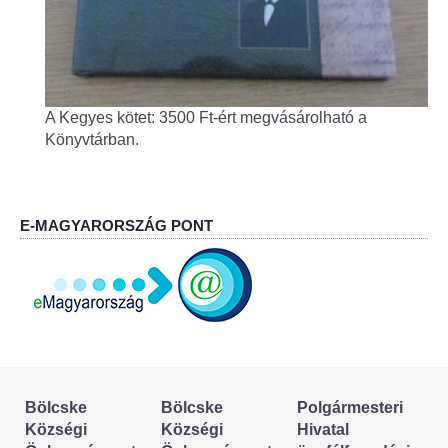
Körzeti megbízott
HIRDETMÉNYEK
ESEMÉNYEK
A Kegyes kötet: 3500 Ft-ért megvásárolható a
Könyvtárban.
TESTVÉRTELEPÜLÉSÜNK:
CSÍKSZÉPVÍZ
E-MAGYARORSZÁG PONT
VÁLASZTÁSI INFORMÁCIÓK
Választási szervek
Választási ügyintézés
2024. évi általános választások
Bölcske
Bölcske
Polgármesteri
Községi
Községi
Hivatal
Választópolgároknak