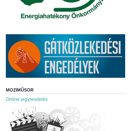
Roma Nemzetiségi Önkormányzat ülések
Rendeletek
Polgármesteri normatív határozatok
Önkormányzati támogatások
Szabályzatok
Pályázatok
Közbeszerzések
MOZIMŰSOR
Online jegyrendelés
Szerződések
Közadat