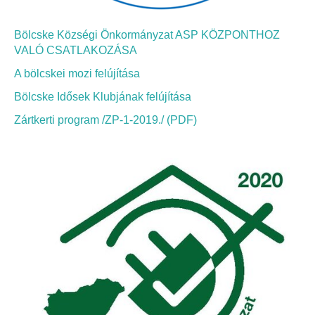
Elérhetőség
Bölcske Községi Önkormányzat ASP KÖZPONTHOZ
ÖNKORMÁNYZAT
VALÓ CSATLAKOZÁSA
Képviselő-testület
A bölcskei mozi felújítása
Bölcske Idősek Klubjának felújítása
Képviselő-testületi ülések
Zártkerti program /ZP-1-2019./ (PDF)
Bizottságok
Bizottsági ülések
A helyi választási bizottság
A helyi választási bizottság határozatai
Roma Nemzetiségi Önkormányzat