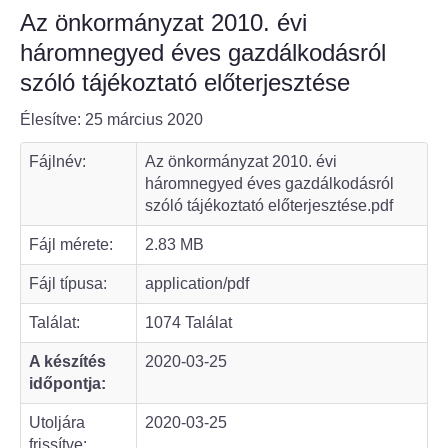
Az önkormányzat 2010. évi
Bölcske település
háromnegyed éves gazdálkodásról
szóló tájékoztató előterjesztése
Bölcske történelme
Élesítve: 25 március 2020
Mi újság Bölcskén?
Fájlnév:
Az önkormányzat 2010. évi
háromnegyed éves gazdálkodásról
Értéktár bizottság
szóló tájékoztató előterjesztése.pdf
Turizmus
Fájl mérete:
2.83 MB
Fájl típusa:
application/pdf
Látnivalók
Találat:
1074 Találat
Szállások
A készítés
2020-03-25
időpontja:
Egyházak, civilek
Utoljára
2020-03-25
Református Egyház
frissítve: