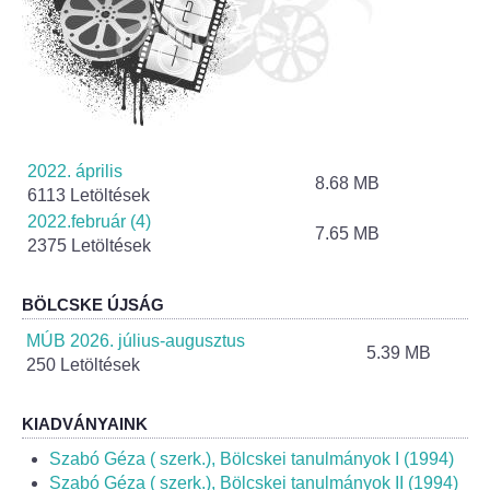
Helyi Esélyegyenlőség Program
Alapítványok
Helyi Építési Szabályzat
INTÉZMÉNYEK
2022. április
8.68 MB
6113 Letöltések
2022.február (4)
Bölcskei Mesevár Óvoda és Bölcsőde
7.65 MB
2375 Letöltések
Óvodakert
BÖLCSKE ÚJSÁG
Egészségügy
MÚB 2026. július-augusztus
5.39 MB
250 Letöltések
Háziorvos
KIADVÁNYAINK
Gyermekorvos
Szabó Géza ( szerk.), Bölcskei tanulmányok I (1994)
Szabó Géza ( szerk.), Bölcskei tanulmányok II (1994)