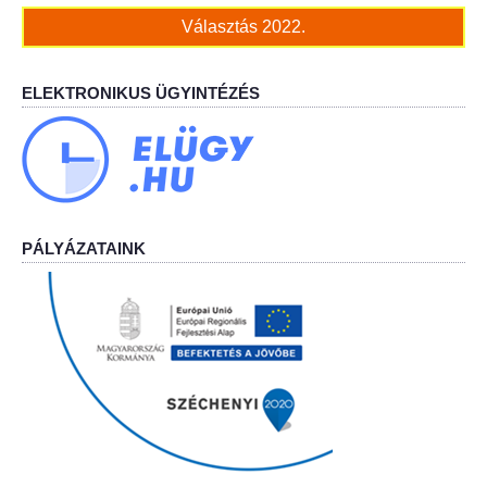
Választás 2022.
Bölcskei Néptánc Egyesület
ELEKTRONIKUS ÜGYINTÉZÉS
Bölcskei Polgárőrség
Bölcskei Klímakör
HIVATAL
PÁLYÁZATAINK
Szervezeti felépítés
Dokumentumok
Nyomtatványok
Szabályzatok