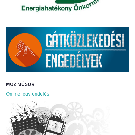
Roma Nemzetiségi Önkormányzat ülések
Rendeletek
Polgármesteri normatív határozatok
Önkormányzati támogatások
Szabályzatok
Pályázatok
MOZIMŰSOR
Közbeszerzések
Online jegyrendelés
Szerződések
Közadat