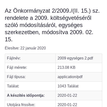
Az Önkormányzat 2/2009./(II. 15.) sz.
Bölcske település
rendelete a 2009. költségvetéséről
Bölcske történelme
szóló módosításáról, egységes
szerkezetben, módosítva 2009. 02.
Mi újság Bölcskén?
15.
Értéktár bizottság
Élesítve: 22 január 2020
Turizmus
Fájlnév:
2009 egységes 2.pdf
Fájl mérete:
213.08 KB
Látnivalók
Fájl típusa:
application/pdf
Szállások
Találat:
1043 Találat
Egyházak, civilek
A készítés időpontja:
2020-01-22
Utoljára frissítve:
2020-01-22
Református Egyház