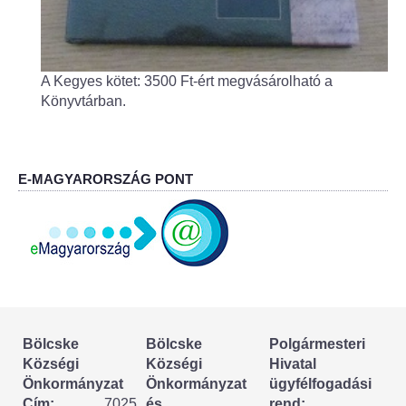
Körzeti megbízott
HIRDETMÉNYEK
A Kegyes kötet: 3500 Ft-ért megvásárolható a
Könyvtárban.
ESEMÉNYEK
TESTVÉRTELEPÜLÉSÜNK:
CSÍKSZÉPVÍZ
E-MAGYARORSZÁG PONT
VÁLASZTÁSI INFORMÁCIÓK
Választási szervek
Választási ügyintézés
Bölcske
Bölcske
Polgármesteri
2024. évi általános választások
Községi
Községi
Hivatal
Önkormányzat
Önkormányzat
ügyfélfogadási
Választópolgároknak
Cím:
7025
és
rend: