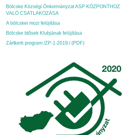
Elérhetőség
Bölcske Községi Önkormányzat ASP KÖZPONTHOZ
VALÓ CSATLAKOZÁSA
ÖNKORMÁNYZAT
A bölcskei mozi felújítása
Képviselő-testület
Bölcske Idősek Klubjának felújítása
Zártkerti program /ZP-1-2019./ (PDF)
Képviselő-testületi ülések
Bizottságok
Bizottsági ülések
A helyi választási bizottság
A helyi választási bizottság határozatai
Roma Nemzetiségi Önkormányzat