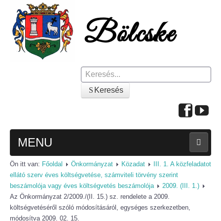
Keresés
Keresés
MENU
Ön itt van:
Főoldal
Önkormányzat
Közadat
III. 1. A közfeladatot
FŐOLDAL
ellátó szerv éves költségvetése, számviteli törvény szerint
beszámolója vagy éves költségvetés beszámolója
2009. (III. 1.)
A KÖZSÉGRŐL
Az Önkormányzat 2/2009./(II. 15.) sz. rendelete a 2009.
költségvetéséről szóló módosításáról, egységes szerkezetben,
Polgármesteri köszöntő
módosítva 2009. 02. 15.