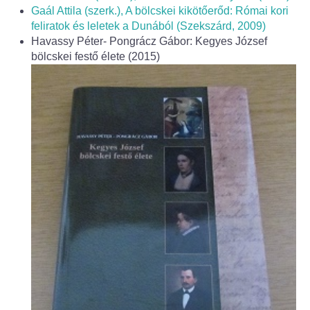
Fogorvos
Gaál Attila (szerk.), A bölcskei kikötőerőd: Római kori
feliratok és leletek a Dunából (Szekszárd, 2009)
Védőnői szolgálat
Havassy Péter- Pongrácz Gábor: Kegyes József
bölcskei festő élete (2015)
Központi orvosi ügyelet
Alapszolgáltatási Központ
Kultúra
IKSZT - Integrált Közösségi és Szolgáltató Tér
Rendezvényház
Könyvtár
Rákóczi Mozi