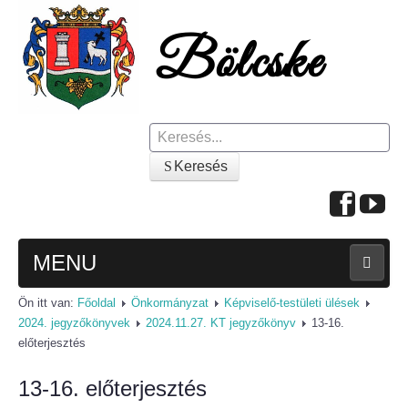
Keresés
Keresés
MENU
Ön itt van:
Főoldal
Önkormányzat
Képviselő-testületi ülések
FŐOLDAL
2024. jegyzőkönyvek
2024.11.27. KT jegyzőkönyv
13-16.
előterjesztés
A KÖZSÉGRŐL
13-16. előterjesztés
Polgármesteri köszöntő