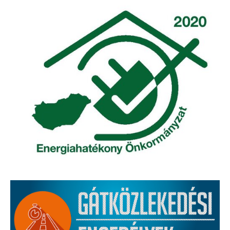
Elérhetőség
ÖNKORMÁNYZAT
Képviselő-testület
Képviselő-testületi ülések
Bizottságok
Bizottsági ülések
A helyi választási bizottság
A helyi választási bizottság határozatai
Roma Nemzetiségi Önkormányzat