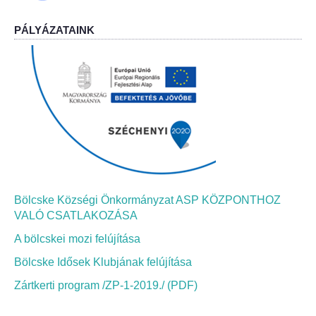
PÁLYÁZATAINK
Bölcskei Néptánc Egyesület
Bölcskei Polgárőrség
Bölcskei Klímakör
HIVATAL
Szervezeti felépítés
Bölcske Községi Önkormányzat ASP KÖZPONTHOZ
Dokumentumok
VALÓ CSATLAKOZÁSA
A bölcskei mozi felújítása
Nyomtatványok
Bölcske Idősek Klubjának felújítása
Szabályzatok
Zártkerti program /ZP-1-2019./ (PDF)