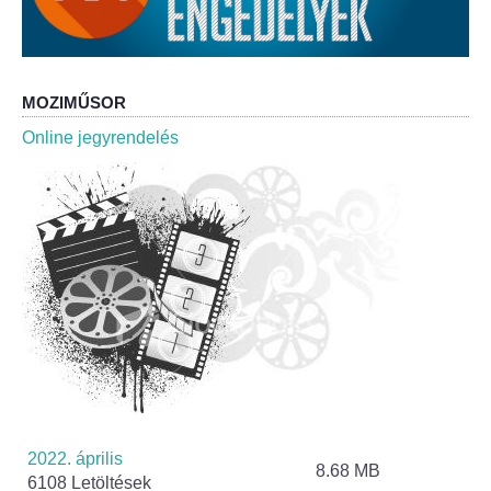
Roma Nemzetiségi Önkormányzat ülések
Rendeletek
MOZIMŰSOR
Polgármesteri normatív határozatok
Online jegyrendelés
Önkormányzati támogatások
Szabályzatok
Pályázatok
Közbeszerzések
Szerződések
Közadat
2022. április
8.68 MB
6108 Letöltések