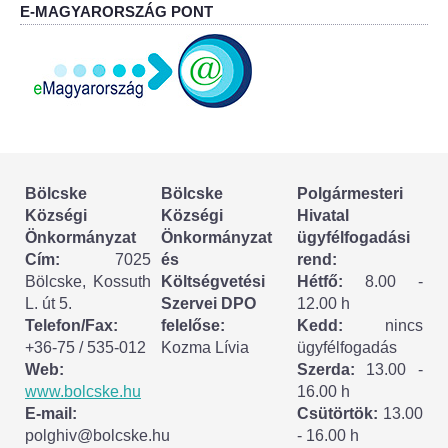
Körzeti megbízott
E-MAGYARORSZÁG PONT
HIRDETMÉNYEK
ESEMÉNYEK
TESTVÉRTELEPÜLÉSÜNK:
CSÍKSZÉPVÍZ
Bölcske
Bölcske
Polgármesteri
Községi
Községi
Hivatal
Önkormányzat
Önkormányzat
ügyfélfogadási
VÁLASZTÁSI INFORMÁCIÓK
Cím:
7025
és
rend:
Bölcske, Kossuth
Költségvetési
Hétfő:
8.00 -
Választási szervek
L. út 5.
Szervei DPO
12.00 h
Telefon/Fax:
felelőse:
Kedd:
nincs
Választási ügyintézés
+36-75 / 535-012
Kozma Lívia
ügyfélfogadás
Web:
Szerda:
13.00 -
2024. évi általános választások
www.bolcske.hu
16.00 h
E-mail:
Csütörtök:
13.00
polghiv@bolcske.hu
- 16.00 h
Választópolgároknak