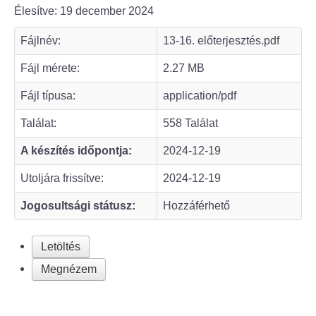
Élesítve: 19 december 2024
Bölcske település
Fájlnév:
13-16. előterjesztés.pdf
Bölcske történelme
Fájl mérete:
2.27 MB
Fájl típusa:
application/pdf
Mi újság Bölcskén?
Találat:
558 Találat
Értéktár bizottság
A készítés időpontja:
2024-12-19
Turizmus
Utoljára frissítve:
2024-12-19
Jogosultsági státusz:
Hozzáférhető
Látnivalók
Szállások
Letöltés
Megnézem
Egyházak, civilek
Református Egyház