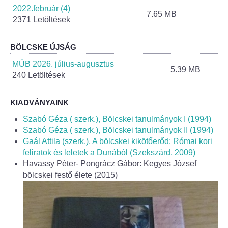
Helyi Esélyegyenlőség Program
2022.február (4)
7.65 MB
2371 Letöltések
Alapítványok
BÖLCSKE ÚJSÁG
Helyi Építési Szabályzat
MÚB 2026. július-augusztus
5.39 MB
240 Letöltések
INTÉZMÉNYEK
KIADVÁNYAINK
Bölcskei Mesevár Óvoda és Bölcsőde
Szabó Géza ( szerk.), Bölcskei tanulmányok I (1994)
Óvodakert
Szabó Géza ( szerk.), Bölcskei tanulmányok II (1994)
Gaál Attila (szerk.), A bölcskei kikötőerőd: Római kori
feliratok és leletek a Dunából (Szekszárd, 2009)
Egészségügy
Havassy Péter- Pongrácz Gábor: Kegyes József
bölcskei festő élete (2015)
Háziorvos
Gyermekorvos