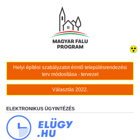
Bölcskei női kar
Bölcskei Rákóczi Horgász Egyesület
Bölcskei Sportegyesület
Bölcskei Sólymok Íjász Baráti Kör
Helyi építési szabályzatot érintő településrendezési
terv módosítása - tervezet
Amatőr Színjátszó Társulat Egyesület
Választás 2022.
Múló Évek Nyugdíjas Klub
Katolikus Egyház
ELEKTRONIKUS ÜGYINTÉZÉS
Bölcskei Borbarát Egyesültet Klub
Bölcskei Önkéntes Tűzoltó Egyesület