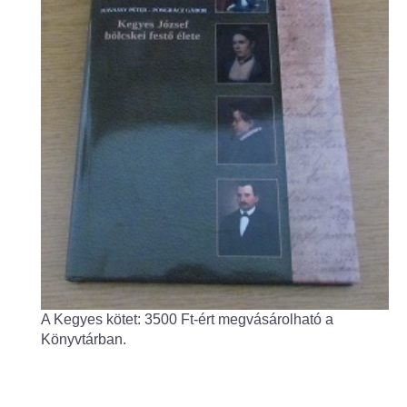
Fogorvos
Védőnői szolgálat
Központi orvosi ügyelet
Alapszolgáltatási Központ
Kultúra
IKSZT - Integrált Közösségi és Szolgáltató Tér
Rendezvényház
A Kegyes kötet: 3500 Ft-ért megvásárolható a
Könyvtár
Könyvtárban.
Rákóczi Mozi