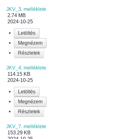
JKV_3. melléklete
Bölcskei női kar
2.74 MB
2024-10-25
Bölcskei Rákóczi Horgász Egyesület
Letöltés
Megnézem
Bölcskei Sportegyesület
Részletek
Bölcskei Sólymok Íjász Baráti Kör
JKV_4. melléklete
114.15 KB
Amatőr Színjátszó Társulat Egyesület
2024-10-25
Múló Évek Nyugdíjas Klub
Letöltés
Megnézem
Katolikus Egyház
Részletek
Bölcskei Borbarát Egyesültet Klub
JKV_7. melléklete
153.29 KB
Bölcskei Önkéntes Tűzoltó Egyesület
2024-10-25