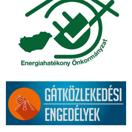
Körzeti megbízott
HIRDETMÉNYEK
ESEMÉNYEK
TESTVÉRTELEPÜLÉSÜNK:
CSÍKSZÉPVÍZ
VÁLASZTÁSI INFORMÁCIÓK
Választási szervek
Választási ügyintézés
2024. évi általános választások
Választópolgároknak