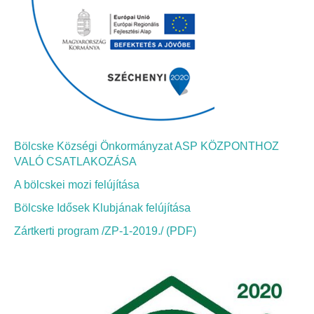
Fogorvos
Védőnői szolgálat
Központi orvosi ügyelet
Alapszolgáltatási Központ
Kultúra
Bölcske Községi Önkormányzat ASP KÖZPONTHOZ
VALÓ CSATLAKOZÁSA
IKSZT - Integrált Közösségi és Szolgáltató Tér
A bölcskei mozi felújítása
Bölcske Idősek Klubjának felújítása
Rendezvényház
Zártkerti program /ZP-1-2019./ (PDF)
Könyvtár
Rákóczi Mozi