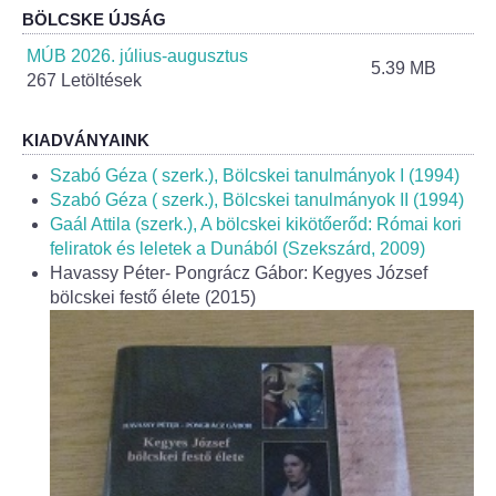
BÖLCSKE ÚJSÁG
MÚB 2026. július-augusztus
5.39 MB
267 Letöltések
KIADVÁNYAINK
Szabó Géza ( szerk.), Bölcskei tanulmányok I (1994)
Szabó Géza ( szerk.), Bölcskei tanulmányok II (1994)
Gaál Attila (szerk.), A bölcskei kikötőerőd: Római kori
feliratok és leletek a Dunából (Szekszárd, 2009)
Havassy Péter- Pongrácz Gábor: Kegyes József
bölcskei festő élete (2015)