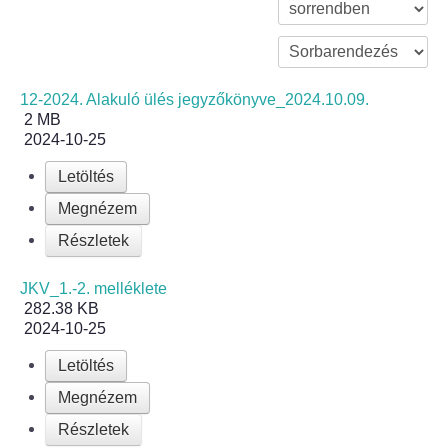
Bölcske település
Bölcske történelme
12-2024. Alakuló ülés jegyzőkönyve_2024.10.09.
2 MB
2024-10-25
Mi újság Bölcskén?
Letöltés
Értéktár bizottság
Megnézem
Részletek
Turizmus
JKV_1.-2. melléklete
Látnivalók
282.38 KB
2024-10-25
Szállások
Letöltés
Egyházak, civilek
Megnézem
Részletek
Református Egyház