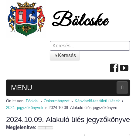
Keresés
Keresés
MENU
Ön itt van:
Főoldal
Önkormányzat
Képviselő-testületi ülések
FŐOLDAL
2024. jegyzőkönyvek
2024.10.09. Alakuló ülés jegyzőkönyve
2024.10.09. Alakuló ülés jegyzőkönyve
A KÖZSÉGRŐL
Megjelenítve:
Polgármesteri köszöntő