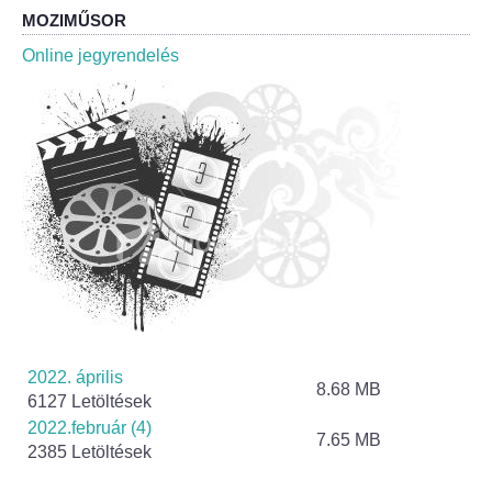
MOZIMŰSOR
Jelölteknek
Online jegyrendelés
Korábbi választások
Az országgyűlési képviselők 2026. április 12-i ált
2022. április
8.68 MB
6127 Letöltések
2022.február (4)
7.65 MB
2385 Letöltések