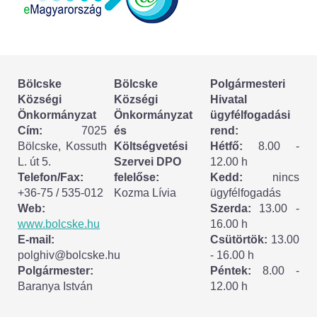
Bölcske
Bölcske
Polgármesteri
Községi
Községi
Hivatal
Önkormányzat
Önkormányzat
ügyfélfogadási
Cím:
7025
és
rend:
Bölcske, Kossuth
Költségvetési
Hétfő:
8.00 -
L. út 5.
Szervei DPO
12.00 h
Telefon/Fax:
felelőse:
Kedd:
nincs
+36-75 / 535-012
Kozma Lívia
ügyfélfogadás
Web:
Szerda:
13.00 -
www.bolcske.hu
16.00 h
E-mail:
Csütörtök:
13.00
polghiv@bolcske.hu
- 16.00 h
Polgármester:
Péntek:
8.00 -
Baranya István
12.00 h