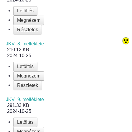
Letöltés
Bölcskei Néptánc Egyesület
Megnézem
Bölcskei Polgárőrség
Részletek
Bölcskei Klímakör
JKV_8. melléklete
210.12 KB
2024-10-25
HIVATAL
Letöltés
Szervezeti felépítés
Megnézem
Részletek
Dokumentumok
JKV_9. melléklete
Nyomtatványok
291.33 KB
2024-10-25
Szabályzatok
Letöltés
Megnézem