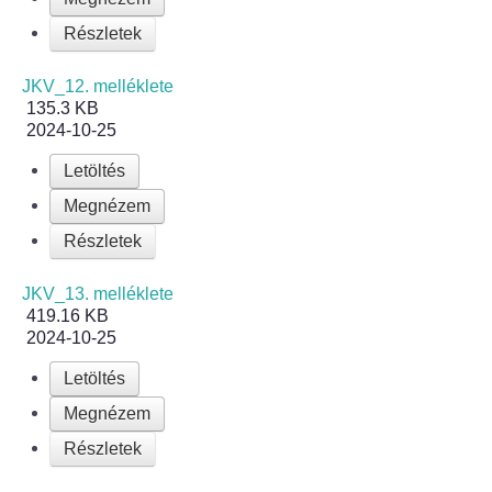
Elérhetőség
Részletek
ÖNKORMÁNYZAT
JKV_12. melléklete
135.3 KB
Képviselő-testület
2024-10-25
Képviselő-testületi ülések
Letöltés
Megnézem
Bizottságok
Részletek
Bizottsági ülések
JKV_13. melléklete
419.16 KB
A helyi választási bizottság
2024-10-25
Letöltés
A helyi választási bizottság határozatai
Megnézem
Roma Nemzetiségi Önkormányzat
Részletek