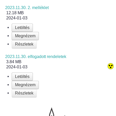
2023.11.30. 2. melléklet
Bölcskei női kar
12.18 MB
2024-01-03
Bölcskei Rákóczi Horgász Egyesület
Letöltés
Megnézem
Bölcskei Sportegyesület
Részletek
Bölcskei Sólymok Íjász Baráti Kör
2023.11.30. elfogadott rendeletek
3.84 MB
Amatőr Színjátszó Társulat Egyesület
2024-01-03
Múló Évek Nyugdíjas Klub
Letöltés
Megnézem
Katolikus Egyház
Részletek
Bölcskei Borbarát Egyesültet Klub
Bölcskei Önkéntes Tűzoltó Egyesület