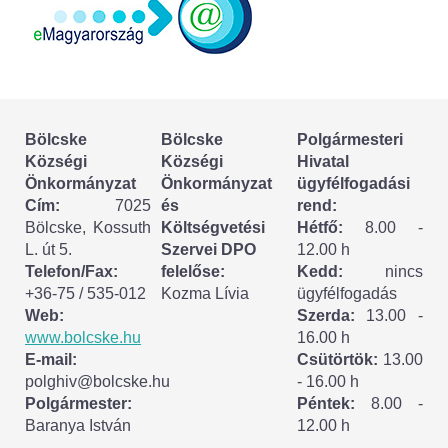
Jelölteknek
Korábbi választások
Bölcske
Bölcske
Polgármesteri
Az országgyűlési képviselők 2026. április 12-i ált
Községi
Községi
Hivatal
Önkormányzat
Önkormányzat
ügyfélfogadási
Cím:
7025
és
rend:
Bölcske, Kossuth
Költségvetési
Hétfő:
8.00 -
L. út 5.
Szervei DPO
12.00 h
Telefon/Fax:
felelőse:
Kedd:
nincs
+36-75 / 535-012
Kozma Lívia
ügyfélfogadás
Web:
Szerda:
13.00 -
www.bolcske.hu
16.00 h
E-mail:
Csütörtök:
13.00
polghiv@bolcske.hu
- 16.00 h
Polgármester:
Péntek:
8.00 -
Baranya István
12.00 h