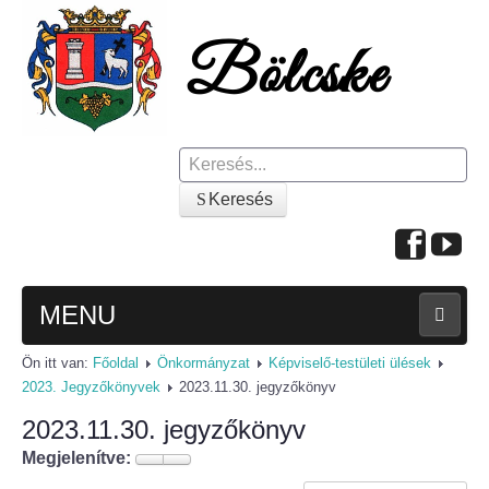
Keresés
Keresés
MENU
Ön itt van:
Főoldal
Önkormányzat
Képviselő-testületi ülések
FŐOLDAL
2023. Jegyzőkönyvek
2023.11.30. jegyzőkönyv
2023.11.30. jegyzőkönyv
A KÖZSÉGRŐL
Megjelenítve:
Polgármesteri köszöntő