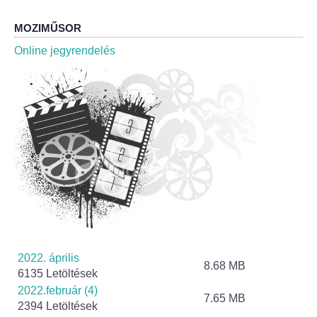
Helyi Esélyegyenlőség Program
MOZIMŰSOR
Alapítványok
Online jegyrendelés
Helyi Építési Szabályzat
INTÉZMÉNYEK
Bölcskei Mesevár Óvoda és Bölcsőde
Óvodakert
Egészségügy
Háziorvos
2022. április
8.68 MB
6135 Letöltések
Gyermekorvos
2022.február (4)
7.65 MB
2394 Letöltések