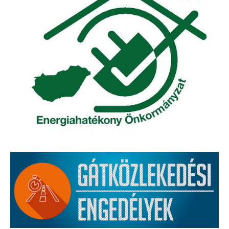
Roma Nemzetiségi Önkormányzat ülések
Rendeletek
Polgármesteri normatív határozatok
Önkormányzati támogatások
Szabályzatok
Pályázatok
Közbeszerzések
Szerződések
Közadat