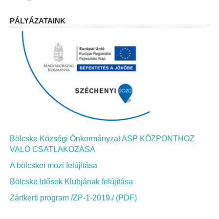
PÁLYÁZATAINK
Bölcskei Néptánc Egyesület
Bölcskei Polgárőrség
Bölcskei Klímakör
HIVATAL
Szervezeti felépítés
Bölcske Községi Önkormányzat ASP KÖZPONTHOZ
Dokumentumok
VALÓ CSATLAKOZÁSA
A bölcskei mozi felújítása
Nyomtatványok
Bölcske Idősek Klubjának felújítása
Szabályzatok
Zártkerti program /ZP-1-2019./ (PDF)