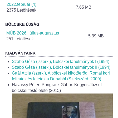
Helyi Esélyegyenlőség Program
2022.február (4)
7.65 MB
2375 Letöltések
Alapítványok
BÖLCSKE ÚJSÁG
Helyi Építési Szabályzat
MÚB 2026. július-augusztus
5.39 MB
251 Letöltések
INTÉZMÉNYEK
KIADVÁNYAINK
Bölcskei Mesevár Óvoda és Bölcsőde
Szabó Géza ( szerk.), Bölcskei tanulmányok I (1994)
Óvodakert
Szabó Géza ( szerk.), Bölcskei tanulmányok II (1994)
Gaál Attila (szerk.), A bölcskei kikötőerőd: Római kori
feliratok és leletek a Dunából (Szekszárd, 2009)
Egészségügy
Havassy Péter- Pongrácz Gábor: Kegyes József
bölcskei festő élete (2015)
Háziorvos
Gyermekorvos