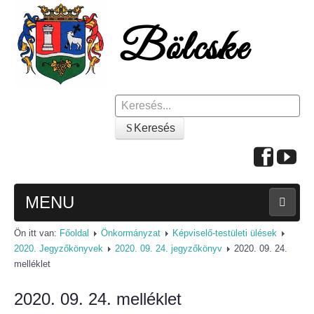
Keresés
Keresés
MENU
Ön itt van:
Főoldal
Önkormányzat
Képviselő-testületi ülések
FŐOLDAL
2020. Jegyzőkönyvek
2020. 09. 24. jegyzőkönyv
2020. 09. 24.
melléklet
A KÖZSÉGRŐL
2020. 09. 24. melléklet
Polgármesteri köszöntő