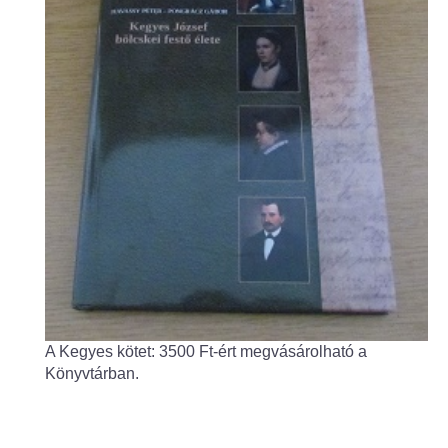
Fogorvos
Védőnői szolgálat
Központi orvosi ügyelet
Alapszolgáltatási Központ
Kultúra
IKSZT - Integrált Közösségi és Szolgáltató Tér
Rendezvényház
A Kegyes kötet: 3500 Ft-ért megvásárolható a
Könyvtár
Könyvtárban.
Rákóczi Mozi