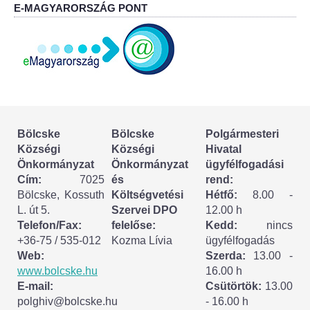
Körzeti megbízott
E-MAGYARORSZÁG PONT
HIRDETMÉNYEK
ESEMÉNYEK
TESTVÉRTELEPÜLÉSÜNK:
CSÍKSZÉPVÍZ
Bölcske
Bölcske
Polgármesteri
Községi
Községi
Hivatal
Önkormányzat
Önkormányzat
ügyfélfogadási
VÁLASZTÁSI INFORMÁCIÓK
Cím:
7025
és
rend:
Bölcske, Kossuth
Költségvetési
Hétfő:
8.00 -
Választási szervek
L. út 5.
Szervei DPO
12.00 h
Telefon/Fax:
felelőse:
Kedd:
nincs
Választási ügyintézés
+36-75 / 535-012
Kozma Lívia
ügyfélfogadás
Web:
Szerda:
13.00 -
2024. évi általános választások
www.bolcske.hu
16.00 h
E-mail:
Csütörtök:
13.00
polghiv@bolcske.hu
- 16.00 h
Választópolgároknak