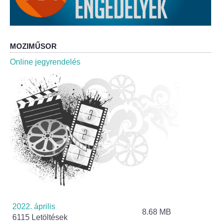
Roma Nemzetiségi Önkormányzat ülések
Rendeletek
MOZIMŰSOR
Polgármesteri normatív határozatok
Online jegyrendelés
Önkormányzati támogatások
Szabályzatok
Pályázatok
Közbeszerzések
Szerződések
Közadat
2022. április
8.68 MB
6115 Letöltések