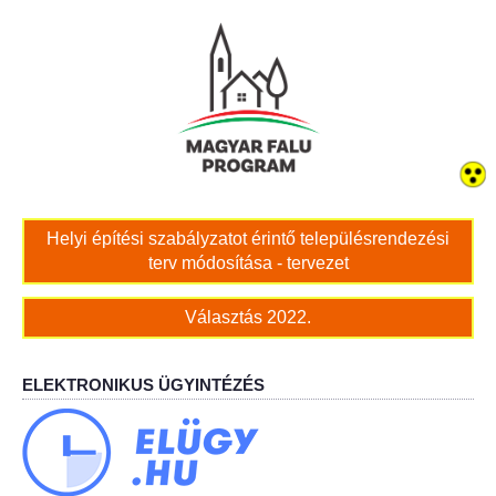
Bölcskei női kar
Bölcskei Rákóczi Horgász Egyesület
Bölcskei Sportegyesület
Bölcskei Sólymok Íjász Baráti Kör
Helyi építési szabályzatot érintő településrendezési
terv módosítása - tervezet
Amatőr Színjátszó Társulat Egyesület
Választás 2022.
Múló Évek Nyugdíjas Klub
Katolikus Egyház
ELEKTRONIKUS ÜGYINTÉZÉS
Bölcskei Borbarát Egyesültet Klub
Bölcskei Önkéntes Tűzoltó Egyesület