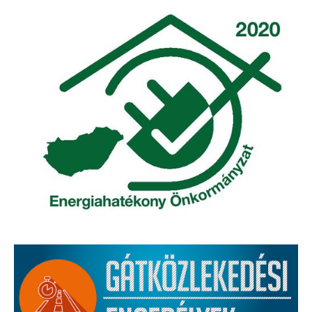
Elérhetőség
ÖNKORMÁNYZAT
Képviselő-testület
Képviselő-testületi ülések
Bizottságok
Bizottsági ülések
A helyi választási bizottság
A helyi választási bizottság határozatai
Roma Nemzetiségi Önkormányzat