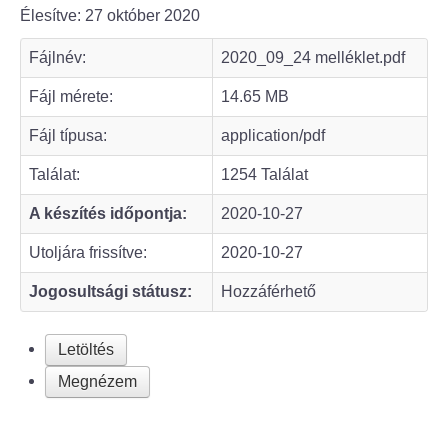
Élesítve: 27 október 2020
Bölcske település
Fájlnév:
2020_09_24 melléklet.pdf
Bölcske történelme
Fájl mérete:
14.65 MB
Fájl típusa:
application/pdf
Mi újság Bölcskén?
Találat:
1254 Találat
Értéktár bizottság
A készítés időpontja:
2020-10-27
Turizmus
Utoljára frissítve:
2020-10-27
Jogosultsági státusz:
Hozzáférhető
Látnivalók
Szállások
Letöltés
Megnézem
Egyházak, civilek
Református Egyház