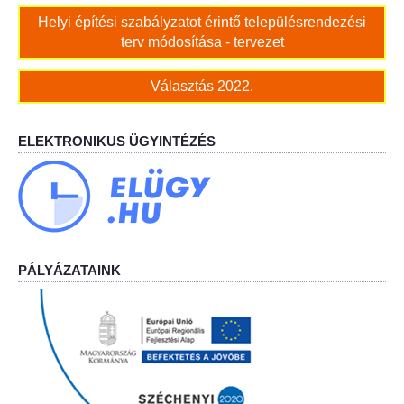
Helyi építési szabályzatot érintő településrendezési
terv módosítása - tervezet
Bölcskei Néptánc Egyesület
Választás 2022.
Bölcskei Polgárőrség
Bölcskei Klímakör
ELEKTRONIKUS ÜGYINTÉZÉS
HIVATAL
Szervezeti felépítés
Dokumentumok
PÁLYÁZATAINK
Nyomtatványok
Szabályzatok