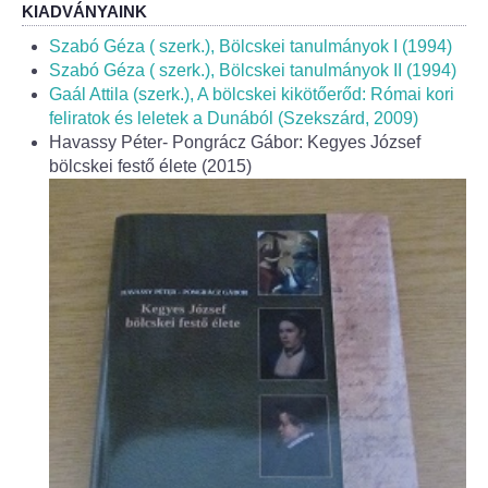
Fogorvos
KIADVÁNYAINK
Szabó Géza ( szerk.), Bölcskei tanulmányok I (1994)
Védőnői szolgálat
Szabó Géza ( szerk.), Bölcskei tanulmányok II (1994)
Gaál Attila (szerk.), A bölcskei kikötőerőd: Római kori
Központi orvosi ügyelet
feliratok és leletek a Dunából (Szekszárd, 2009)
Havassy Péter- Pongrácz Gábor: Kegyes József
bölcskei festő élete (2015)
Alapszolgáltatási Központ
Kultúra
IKSZT - Integrált Közösségi és Szolgáltató Tér
Rendezvényház
Könyvtár
Rákóczi Mozi