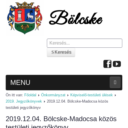
Keresés
Keresés
MENU
Ön itt van:
Főoldal
Önkormányzat
Képviselő-testületi ülések
FŐOLDAL
2019. Jegyzőkönyvek
2019.12.04. Bölcske-Madocsa közös
testületi jegyzőkönyv
A KÖZSÉGRŐL
2019.12.04. Bölcske-Madocsa közös
Polgármesteri köszöntő
testületi jegyzőkönyv