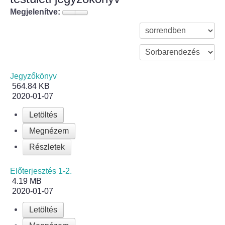
Megjelenítve:
Bölcske település
Bölcske történelme
Mi újság Bölcskén?
Jegyzőkönyv
564.84 KB
2020-01-07
Értéktár bizottság
Letöltés
Turizmus
Megnézem
Látnivalók
Részletek
Előterjesztés 1-2.
Szállások
4.19 MB
2020-01-07
Egyházak, civilek
Letöltés
Református Egyház