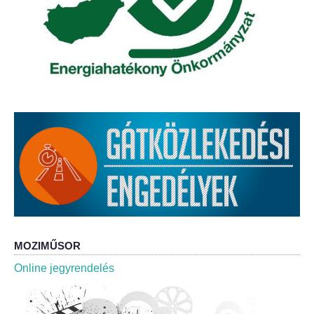
Roma Nemzetiségi Önkormányzat ülések
Rendeletek
Polgármesteri normatív határozatok
Önkormányzati támogatások
Szabályzatok
Pályázatok
Közbeszerzések
MOZIMŰSOR
Szerződések
Online jegyrendelés
Közadat