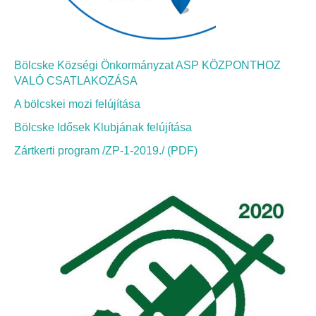
Elérhetőség
ÖNKORMÁNYZAT
Bölcske Községi Önkormányzat ASP KÖZPONTHOZ
Képviselő-testület
VALÓ CSATLAKOZÁSA
A bölcskei mozi felújítása
Képviselő-testületi ülések
Bölcske Idősek Klubjának felújítása
Bizottságok
Zártkerti program /ZP-1-2019./ (PDF)
Bizottsági ülések
A helyi választási bizottság
A helyi választási bizottság határozatai
Roma Nemzetiségi Önkormányzat