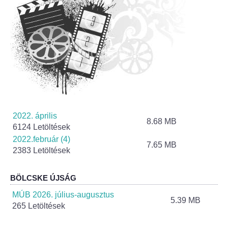
Helyi Esélyegyenlőség Program
Alapítványok
Helyi Építési Szabályzat
INTÉZMÉNYEK
Bölcskei Mesevár Óvoda és Bölcsőde
2022. április
8.68 MB
6124 Letöltések
Óvodakert
2022.február (4)
7.65 MB
2383 Letöltések
Egészségügy
BÖLCSKE ÚJSÁG
Háziorvos
MÚB 2026. július-augusztus
5.39 MB
265 Letöltések
Gyermekorvos