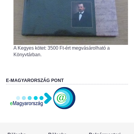
Körzeti megbízott
HIRDETMÉNYEK
ESEMÉNYEK
A Kegyes kötet: 3500 Ft-ért megvásárolható a
TESTVÉRTELEPÜLÉSÜNK:
Könyvtárban.
CSÍKSZÉPVÍZ
VÁLASZTÁSI INFORMÁCIÓK
E-MAGYARORSZÁG PONT
Választási szervek
Választási ügyintézés
2024. évi általános választások
Választópolgároknak