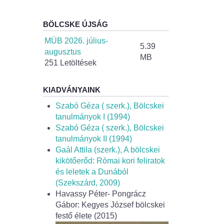
BÖLCSKE ÚJSÁG
MÚB 2026. július-
5.39
augusztus
MB
251 Letöltések
KIADVÁNYAINK
Szabó Géza ( szerk.), Bölcskei
tanulmányok I (1994)
Szabó Géza ( szerk.), Bölcskei
tanulmányok II (1994)
Gaál Attila (szerk.), A bölcskei
kikötőerőd: Római kori feliratok
és leletek a Dunából
(Szekszárd, 2009)
Havassy Péter- Pongrácz
Gábor: Kegyes József bölcskei
festő élete (2015)