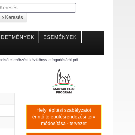
Keresés
Keresés
RDETMÉNYEK
ESEMÉNYEK
 belső ellenőrzési kézikönyv elfogadásáról.pdf
Helyi építési szabályzatot
érintő településrendezési terv
módosítása - tervezet