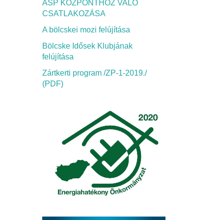
ASP KÖZPONTHOZ VALÓ
CSATLAKOZÁSA
A bölcskei mozi felújítása
Bölcske Idősek Klubjának
felújítása
Zártkerti program /ZP-1-2019./
(PDF)