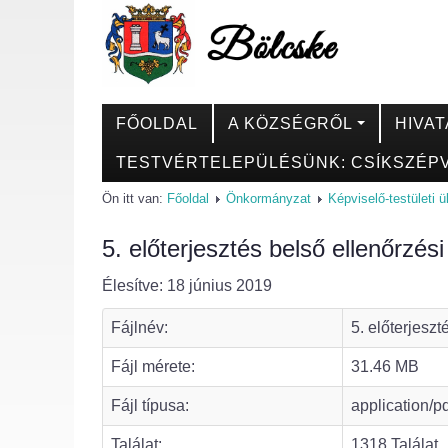
FŐOLDAL
A KÖZSÉGRŐL
HIVAT
TESTVÉRTELEPÜLÉSÜNK: CSÍKSZÉPV
Ön itt van:
Főoldal
Önkormányzat
Képviselő-testületi 
5. előterjesztés belső ellenőrzés
Élesítve: 18 június 2019
Fájlnév:
5. előterjesz
Fájl mérete:
31.46 MB
Fájl típusa:
application/p
Találat:
1318 Találat