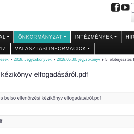
AL
ÖNKORMÁNYZAT
INTÉZMÉNYEK
HI
ÍZ
VÁLASZTÁSI INFORMÁCIÓK
ülések
2019. Jegyzőkönyvek
2019.05.30. jegyzőkönyv
5. előterjesztés
i kézikönyv elfogadásáról.pdf
tés belső ellenőrzési kézikönyv elfogadásáról.pdf
df