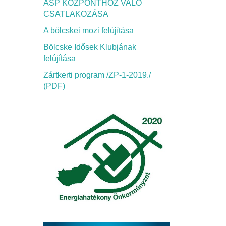
ASP KÖZPONTHOZ VALÓ
CSATLAKOZÁSA
A bölcskei mozi felújítása
Bölcske Idősek Klubjának
felújítása
Zártkerti program /ZP-1-2019./
(PDF)