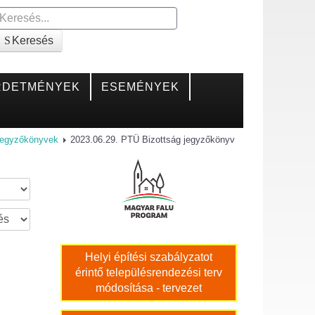
Keresés
Keresés
RDETMÉNYEK
ESEMÉNYEK
Jegyzőkönyvek
2023.06.29. PTÜ Bizottság jegyzőkönyv
Helyi építési szabályzatot
érintő településrendezési terv
módosítása - tervezet