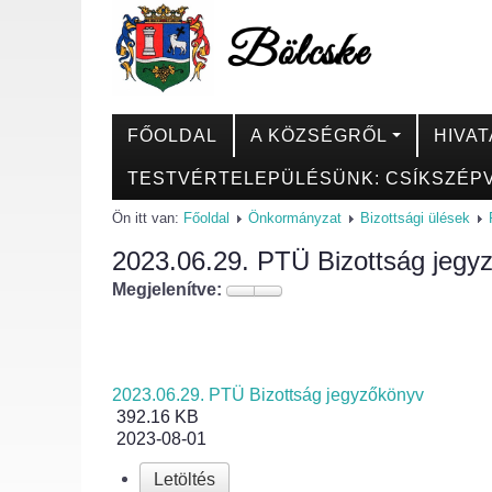
FŐOLDAL
A KÖZSÉGRŐL
HIVAT
TESTVÉRTELEPÜLÉSÜNK: CSÍKSZÉPV
Ön itt van:
Főoldal
Önkormányzat
Bizottsági ülések
2023.06.29. PTÜ Bizottság jegy
Megjelenítve:
2023.06.29. PTÜ Bizottság jegyzőkönyv
392.16 KB
2023-08-01
Letöltés