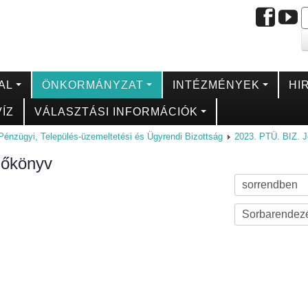
AL
ÖNKORMÁNYZAT
INTÉZMÉNYEK
HI
ÍZ
VÁLASZTÁSI INFORMÁCIÓK
Pénzügyi, Település-üzemeltetési és Ügyrendi Bizottság
2023. PTÜ. BIZ. 
zőkönyv