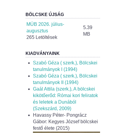
BÖLCSKE ÚJSÁG
MÚB 2026. július-
5.39
augusztus
MB
265 Letöltések
KIADVÁNYAINK
Szabó Géza ( szerk.), Bölcskei
tanulmányok I (1994)
Szabó Géza ( szerk.), Bölcskei
tanulmányok II (1994)
Gaál Attila (szerk.), A bölcskei
kikötőerőd: Római kori feliratok
és leletek a Dunából
(Szekszárd, 2009)
Havassy Péter- Pongrácz
Gábor: Kegyes József bölcskei
festő élete (2015)