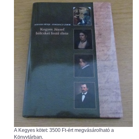
Fogorvos
Védőnői szolgálat
Központi orvosi ügyelet
Alapszolgáltatási Központ
Kultúra
IKSZT - Integrált Közösségi és Szolgáltató Tér
Rendezvényház
Könyvtár
Rákóczi Mozi
A Kegyes kötet: 3500 Ft-ért megvásárolható a
Könyvtárban.