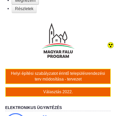
Megnézem
Részletek
Bölcskei női kar
Bölcskei Rákóczi Horgász Egyesület
Bölcskei Sportegyesület
Bölcskei Sólymok Íjász Baráti Kör
Amatőr Színjátszó Társulat Egyesület
Helyi építési szabályzatot érintő településrendezési
Múló Évek Nyugdíjas Klub
terv módosítása - tervezet
Katolikus Egyház
Választás 2022.
Bölcskei Borbarát Egyesültet Klub
ELEKTRONIKUS ÜGYINTÉZÉS
Bölcskei Önkéntes Tűzoltó Egyesület