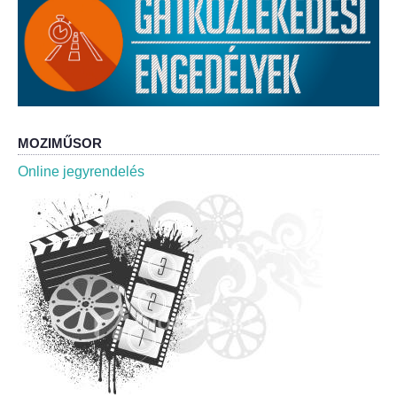
Roma Nemzetiségi Önkormányzat ülések
Rendeletek
Polgármesteri normatív határozatok
Önkormányzati támogatások
MOZIMŰSOR
Online jegyrendelés
Szabályzatok
Pályázatok
Közbeszerzések
Szerződések
Közadat