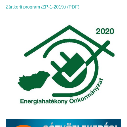
Elérhetőség
Zártkerti program /ZP-1-2019./ (PDF)
ÖNKORMÁNYZAT
Képviselő-testület
Képviselő-testületi ülések
Bizottságok
Bizottsági ülések
A helyi választási bizottság
A helyi választási bizottság határozatai
Roma Nemzetiségi Önkormányzat