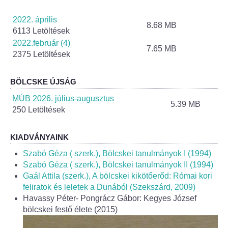
Helyi Esélyegyenlőség Program
2022. április
8.68 MB
Alapítványok
6113 Letöltések
2022.február (4)
7.65 MB
Helyi Építési Szabályzat
2375 Letöltések
INTÉZMÉNYEK
BÖLCSKE ÚJSÁG
MÚB 2026. július-augusztus
5.39 MB
Bölcskei Mesevár Óvoda és Bölcsőde
250 Letöltések
Óvodakert
KIADVÁNYAINK
Szabó Géza ( szerk.), Bölcskei tanulmányok I (1994)
Egészségügy
Szabó Géza ( szerk.), Bölcskei tanulmányok II (1994)
Gaál Attila (szerk.), A bölcskei kikötőerőd: Római kori
Háziorvos
feliratok és leletek a Dunából (Szekszárd, 2009)
Havassy Péter- Pongrácz Gábor: Kegyes József
Gyermekorvos
bölcskei festő élete (2015)