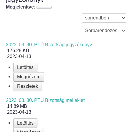
Megjelenítve:
Bölcske település
Bölcske történelme
Mi újság Bölcskén?
2023. 03. 30. PTÜ Bizottság jegyzőkönyv
176.28 KB
2023-04-13
Értéktár bizottság
Letöltés
Turizmus
Megnézem
Látnivalók
Részletek
2023. 03. 30. PTÜ Bizottság melléklet
Szállások
14.89 MB
2023-04-13
Egyházak, civilek
Letöltés
Református Egyház