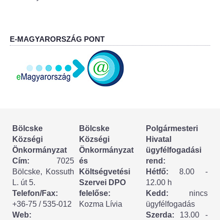
Körzeti megbízott
HIRDETMÉNYEK
E-MAGYARORSZÁG PONT
ESEMÉNYEK
TESTVÉRTELEPÜLÉSÜNK:
CSÍKSZÉPVÍZ
VÁLASZTÁSI INFORMÁCIÓK
Bölcske
Bölcske
Polgármesteri
Községi
Községi
Hivatal
Választási szervek
Önkormányzat
Önkormányzat
ügyfélfogadási
Cím:
7025
és
rend:
Választási ügyintézés
Bölcske, Kossuth
Költségvetési
Hétfő:
8.00 -
L. út 5.
Szervei DPO
12.00 h
2024. évi általános választások
Telefon/Fax:
felelőse:
Kedd:
nincs
+36-75 / 535-012
Kozma Lívia
ügyfélfogadás
Web:
Szerda:
13.00 -
Választópolgároknak