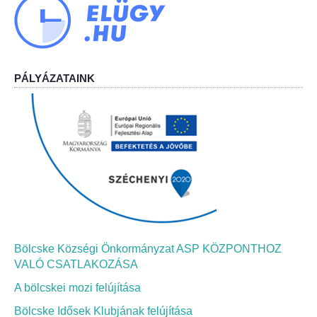
Bölcskei Néptánc Egyesület
Bölcskei Polgárőrség
PÁLYÁZATAINK
Bölcskei Klímakör
HIVATAL
Szervezeti felépítés
Dokumentumok
Nyomtatványok
Bölcske Községi Önkormányzat ASP KÖZPONTHOZ
VALÓ CSATLAKOZÁSA
Szabályzatok
A bölcskei mozi felújítása
Bölcske Idősek Klubjának felújítása