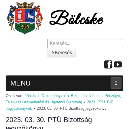
Keresés
Keresés
MENU
Ön itt van:
Főoldal
Önkormányzat
Bizottsági ülések
Pénzügyi,
FŐOLDAL
Település-üzemeltetési és Ügyrendi Bizottság
2023. PTÜ. BIZ.
Jegyzőkönyvek
2023. 03. 30. PTÜ Bizottság jegyzőkönyv
A KÖZSÉGRŐL
2023. 03. 30. PTÜ Bizottság
Polgármesteri köszöntő
jegyzőkönyv