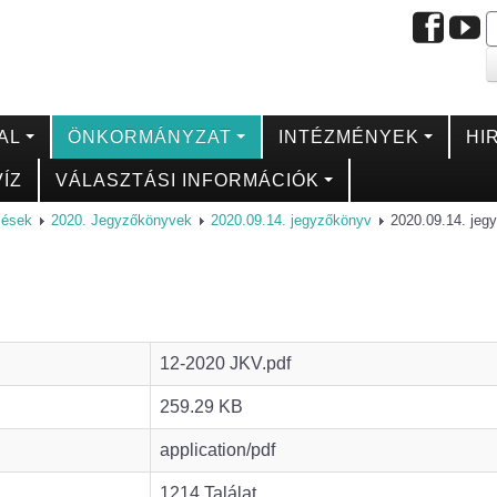
AL
ÖNKORMÁNYZAT
INTÉZMÉNYEK
HI
ÍZ
VÁLASZTÁSI INFORMÁCIÓK
ülések
2020. Jegyzőkönyvek
2020.09.14. jegyzőkönyv
2020.09.14. jeg
12-2020 JKV.pdf
259.29 KB
application/pdf
1214 Találat