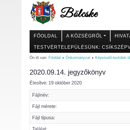
FŐOLDAL
A KÖZSÉGRŐL
HIVAT
TESTVÉRTELEPÜLÉSÜNK: CSÍKSZÉPV
Ön itt van:
Főoldal
Önkormányzat
Képviselő-testületi 
2020.09.14. jegyzőkönyv
Élesítve: 19 október 2020
Fájlnév:
Fájl mérete:
Fájl típusa:
Találat: