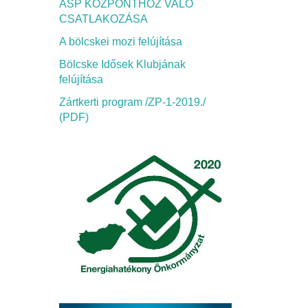
ASP KÖZPONTHOZ VALÓ
CSATLAKOZÁSA
A bölcskei mozi felújítása
Bölcske Idősek Klubjának
felújítása
Zártkerti program /ZP-1-2019./
(PDF)