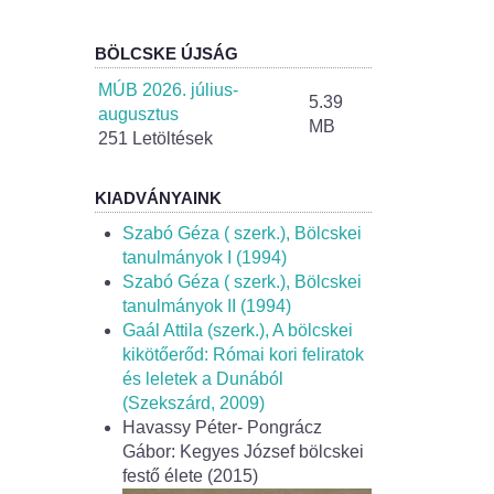
BÖLCSKE ÚJSÁG
MÚB 2026. július-
5.39
augusztus
MB
251 Letöltések
KIADVÁNYAINK
Szabó Géza ( szerk.), Bölcskei
tanulmányok I (1994)
Szabó Géza ( szerk.), Bölcskei
tanulmányok II (1994)
Gaál Attila (szerk.), A bölcskei
kikötőerőd: Római kori feliratok
és leletek a Dunából
(Szekszárd, 2009)
Havassy Péter- Pongrácz
Gábor: Kegyes József bölcskei
festő élete (2015)