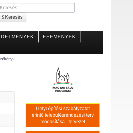
Keresés
Keresés
RDETMÉNYEK
ESEMÉNYEK
yzőkönyv
Helyi építési szabályzatot
érintő településrendezési terv
módosítása - tervezet